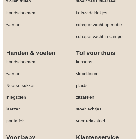
wollen truien
stoelhoes universeel
handschoenen
fietszadeldekjes
wanten
schapenvacht op motor
schapenvacht in camper
Handen & voeten
Tof voor thuis
handschoenen
kussens
wanten
vloerkleden
Noorse sokken
plaids
inlegzolen
zitzakken
laarzen
stoelvachtjes
pantoffels
voor relaxstoel
Voor baby
Klantenservice