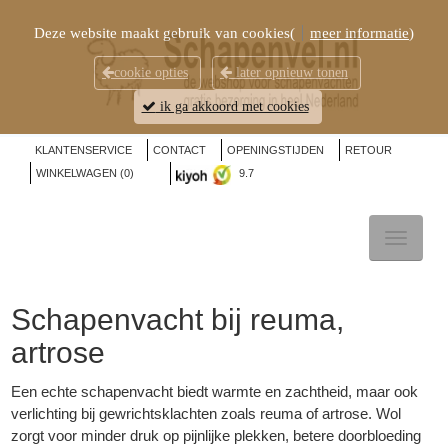
Deze website maakt gebruik van cookies(
meer informatie
)
cookie opties
later opnieuw tonen
ik ga akkoord met cookies
KLANTENSERVICE
CONTACT
OPENINGSTIJDEN
RETOUR
WINKELWAGEN (
0
)
9.7
TOGGL
NAVIG
Schapenvacht bij reuma,
artrose
Een echte schapenvacht biedt warmte en zachtheid, maar ook
verlichting bij gewrichtsklachten zoals reuma of artrose. Wol
zorgt voor minder druk op pijnlijke plekken, betere doorbloeding