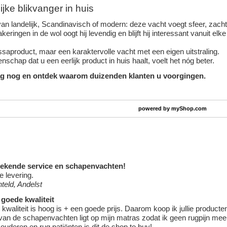
ijke blikvanger in huis
van landelijk, Scandinavisch of modern: deze vacht voegt sfeer, zacht
keringen in de wol oogt hij levendig en blijft hij interessant vanuit elk
ssaproduct, maar een karaktervolle vacht met een eigen uitstraling.
schap dat u een eerlijk product in huis haalt, voelt het nóg beter.
g nog en ontdek waarom duizenden klanten u voorgingen.
powered by
myShop.com
tekende service en
schapenvachten
!
e levering.
teld, Andelst
 goede kwaliteit
e kwaliteit is hoog is + een goede prijs. Daarom koop ik jullie producte
van de schapenvachten ligt op mijn matras zodat ik geen rugpijn mee
ouderen en rug patiënten is dit de shop to buy!