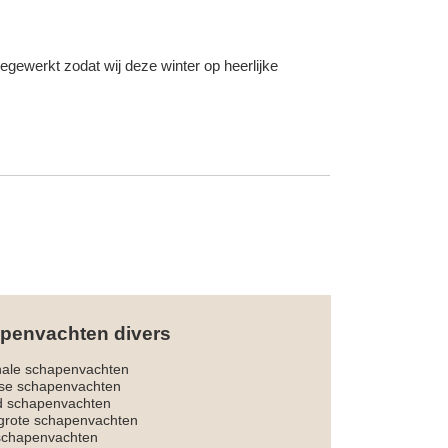
gewerkt zodat wij deze winter op heerlijke
penvachten divers
nale schapenvachten
dse schapenvachten
d schapenvachten
rote schapenvachten
 schapenvachten