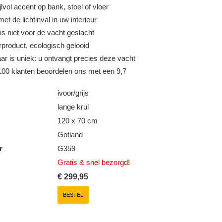
lvol accent op bank, stoel of vloer
et de lichtinval in uw interieur
is niet voor de vacht geslacht
product, ecologisch gelooid
ar is uniek: u ontvangt precies deze vacht
00 klanten beoordelen ons met een 9,7
ivoor/grijs
lange krul
120 x 70 cm
Gotland
r
G359
Gratis & snel
bezorgd!
€
299,95
BESTEL