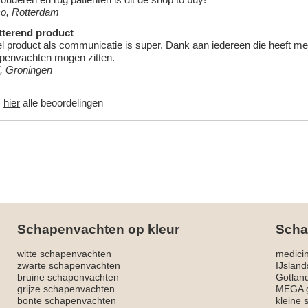
o, Rotterdam
tterend product
l product als communicatie is super. Dank aan iedereen die heeft mee
penvachten
mogen zitten.
i, Groningen
s
hier
alle beoordelingen
Schapenvachten op kleur
Scha
witte schapenvachten
medici
zwarte schapenvachten
IJslan
bruine schapenvachten
Gotlan
grijze schapenvachten
MEGA g
bonte schapenvachten
kleine