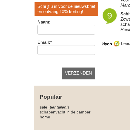
Marc
Schrijf u in voor de nieuwsbrief
en ontvang 10% korting!
Schi
Zowe
Naam:
scha
Heid
Email:*
Lee
Populair
sale (
tientallen!
)
schapenvacht in de camper
home