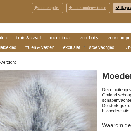
cookie opties
later opnieuw tonen
ik ga 
KLANTENSERVICE
CONTACT
OPENINGSTI
hten
bruin & zwart
medicinaal
voor baby
voor campe
eldekjes
truien & vesten
exclusief
▼
stoelvachtjes
... 
overzicht
Moeder
Deze buitengew
Gotland schaap
schapenvachte
De sterk gekru
bijzondere uits
Waarom deze