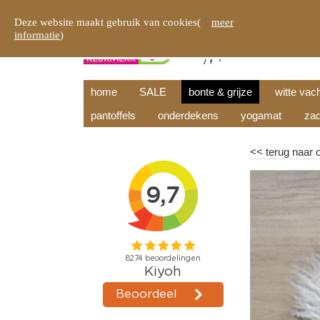
Deze website maakt gebruik van cookies(
meer
informatie
)
home
SALE
bonte & grijze
witte vac
pantoffels
onderdekens
yogamat
zad
<<
terug naar 