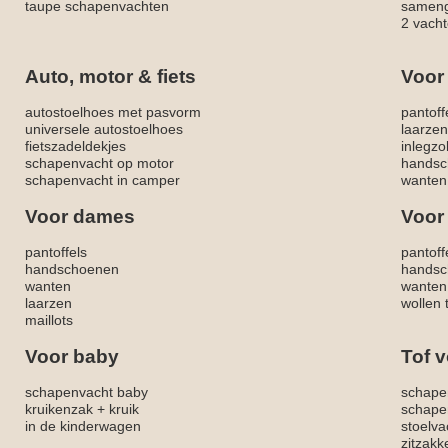
taupe schapenvachten
sameng
2 vacht
Auto, motor & fiets
Voor
autostoelhoes met pasvorm
pantoff
universele autostoelhoes
laarzen
fietszadeldekjes
inlegzo
schapenvacht op motor
handsc
schapenvacht in camper
wanten
Voor dames
Voor
pantoffels
pantoff
handschoenen
handsc
wanten
wanten
laarzen
wollen 
maillots
Voor baby
Tof v
schapenvacht baby
schape
kruikenzak + kruik
schape
in de kinderwagen
stoelva
zitzak