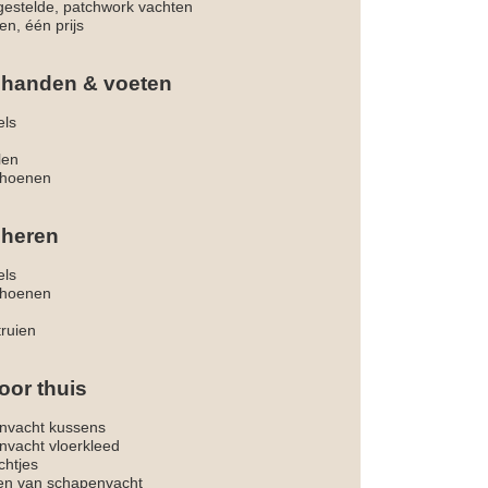
estelde, patchwork vachten
en, één prijs
 handen & voeten
els
len
hoenen
 heren
els
hoenen
truien
oor thuis
nvacht kussens
nvacht vloerkleed
chtjes
ken van schapenvacht