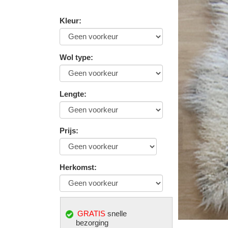
Kleur
:
Wol type
:
Lengte
:
Prijs
:
Herkomst
:
GRATIS
snelle
bezorging