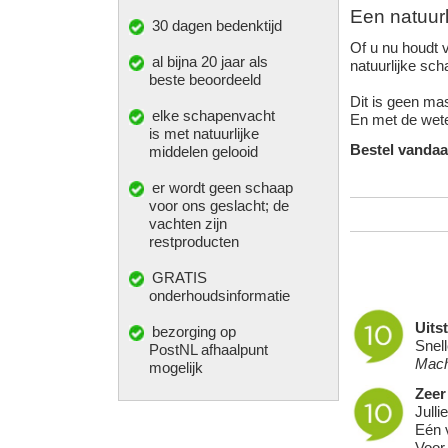
Een natuurl
30 dagen bedenktijd
Of u nu houdt 
al bijna 20 jaar als
natuurlijke scha
beste beoordeeld
Dit is geen ma
elke
schapenvacht
En met de weten
is met natuurlijke
Bestel vandaa
middelen gelooid
er wordt geen schaap
voor ons geslacht; de
vachten zijn
restproducten
GRATIS
onderhoudsinformatie
Uits
bezorging op
Snell
PostNL afhaalpunt
Mach
mogelijk
Zeer
Julli
Eén 
Voor 