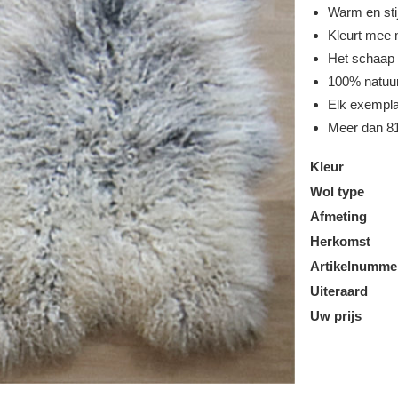
Warm en stij
Kleurt mee m
Het schaap 
100% natuur
Elk exempla
Meer dan 81
Kleur
Wol type
Afmeting
Herkomst
Artikelnumme
Uiteraard
Uw prijs