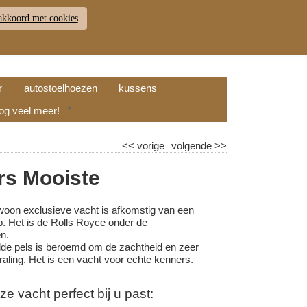
akkoord met cookies
JDEN
RETOUR
WINKELWAGEN (
0
)
9.7
r
autostoelhoezen
kussens
nog veel meer!
▼
<<
vorige
volgende
>>
s Mooiste
oon exclusieve vacht is afkomstig van een
. Het is de Rolls Royce onder de
n.
lde pels is beroemd om de zachtheid en zeer
traling. Het is een vacht voor echte kenners.
 vacht perfect bij u past: