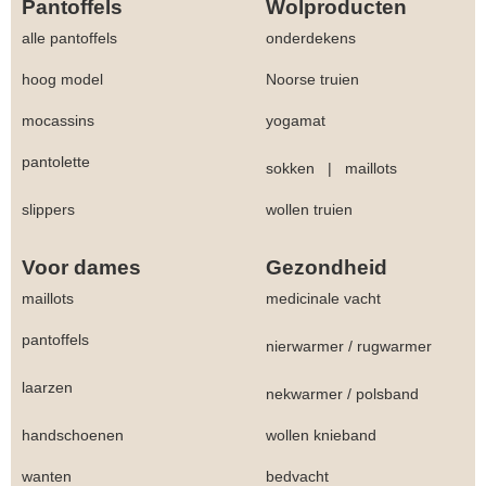
Pantoffels
Wolproducten
alle pantoffels
onderdekens
hoog model
Noorse truien
mocassins
yogamat
pantolette
sokken
|
maillots
slippers
wollen truien
Voor dames
Gezondheid
maillots
medicinale vacht
pantoffels
nierwarmer
/
rugwarmer
laarzen
nekwarmer
/
polsband
handschoenen
wollen knieband
wanten
bedvacht