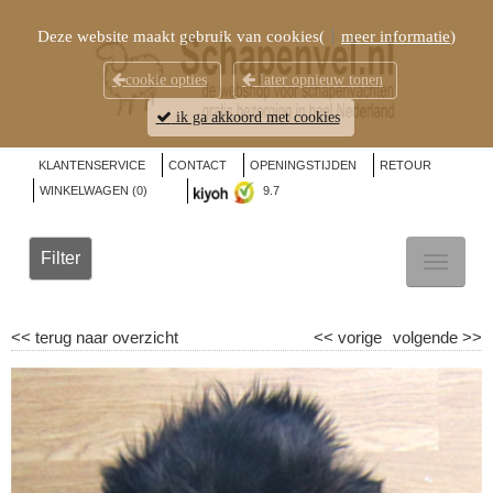
Deze website maakt gebruik van cookies(
meer informatie
)
cookie opties
later opnieuw tonen
ik ga akkoord met cookies
KLANTENSERVICE
CONTACT
OPENINGSTIJDEN
RETOUR
WINKELWAGEN (
0
)
9.7
Filter
TOGGL
NAVIG
<<
terug naar overzicht
<<
vorige
volgende
>>