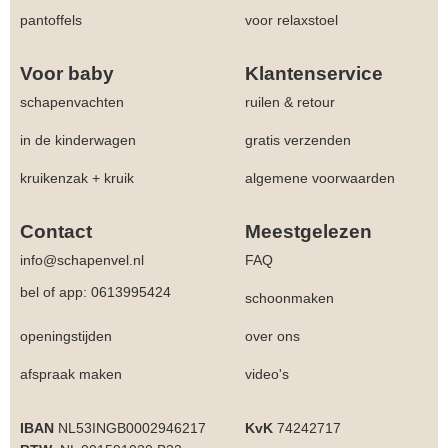
pantoffels
voor relaxstoel
Voor baby
Klantenservice
schapenvachten
ruilen & retour
in de kinderwagen
gratis verzenden
kruikenzak + kruik
algemene voorwaarden
Contact
Meestgelezen
info@schapenvel.nl
FAQ
bel of app: 0613995424
schoonmaken
openingstijden
over ons
afspraak maken
video's
IBAN
NL53INGB0002946217
KvK
74242717