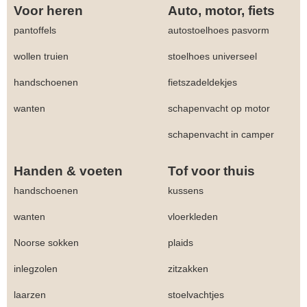
Voor heren
Auto, motor, fiets
pantoffels
autostoelhoes pasvorm
wollen truien
stoelhoes universeel
handschoenen
fietszadeldekjes
wanten
schapenvacht op motor
schapenvacht in camper
Handen & voeten
Tof voor thuis
handschoenen
kussens
wanten
vloerkleden
Noorse sokken
plaids
inlegzolen
zitzakken
laarzen
stoelvachtjes