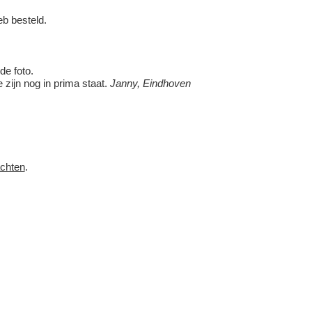
eb besteld.
de foto.
e zijn nog in prima staat.
Janny, Eindhoven
achten
.