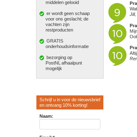
middelen gelooid
Pra
Wat
er wordt geen schaap
Jill
voor ons geslacht; de
vachten zijn
Pra
restproducten
Mij
Ook
GRATIS
onderhoudsinformatie
Pra
Alt
bezorging op
Ren
PostNL afhaalpunt
mogelijk
Schrijf u in voor de nieuwsbrief
en ontvang 10% korting!
Naam: