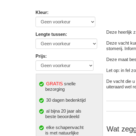
Kleur
:
Deze heerlijk z
Lengte tussen
:
Deze vacht kun
stomerij. Infor
Prijs
:
Deze maat best
Let op: in fel z
De vacht die u 
GRATIS
snelle
uiteraard wel r
bezorging
30 dagen bedenktijd
al bijna 20 jaar als
beste beoordeeld
elke
schapenvacht
Wat zegg
is met natuurlijke