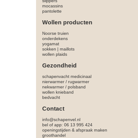
slippers
mocassins
pantolette
Wollen producten
Noorse truien
onderdekens
yogamat
sokken
|
maillots
wollen plaids
Gezondheid
schapenvacht medicinaal
nierwarmer
/
rugwarmer
nekwarmer
/
polsband
wollen knieband
bedvacht
Contact
info@schapenvel.nl
bel of app: 06 13 995 424
openingstijden & afspraak maken
groothandel