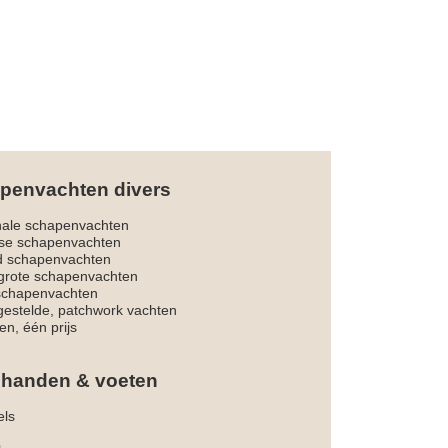
penvachten divers
nale schapenvachten
dse schapenvachten
d schapenvachten
rote schapenvachten
 schapenvachten
estelde, patchwork vachten
en, één prijs
 handen & voeten
els