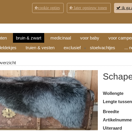
cookie opties
later opnieuw tonen
ik ga 
KLANTENSERVICE
CONTACT
OPENINGSTI
hten
bruin & zwart
medicinaal
voor baby
voor campe
eldekjes
truien & vesten
exclusief
stoelvachtjes
... 
▼
overzicht
Schape
Wollengte
Lengte tusse
Breedte
Artikelnumme
Uiteraard