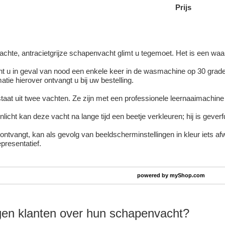
Prijs
achte, antracietgrijze schapenvacht glimt u tegemoet. Het is een waar
t u in geval van nood een enkele keer in de wasmachine op 30 graden
matie hierover ontvangt u bij uw bestelling.
aat uit twee vachten. Ze zijn met een professionele leernaaimachine s
onlicht kan deze vacht na lange tijd een beetje verkleuren; hij is geverf
ontvangt, kan als gevolg van beeldscherminstellingen in kleur iets afw
epresentatief.
powered by
myShop.com
en klanten over hun
schapenvacht
?