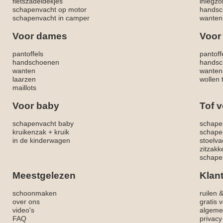
fietszadeldekjes
inlegzo
schapenvacht op motor
handsc
schapenvacht in camper
wanten
Voor dames
Voor
pantoffels
pantoff
handschoenen
handsc
wanten
wanten
laarzen
wollen 
maillots
Voor baby
Tof v
schapenvacht baby
schape
kruikenzak + kruik
schape
in de kinderwagen
stoelva
zitzak
schapen
Meestgelezen
Klan
schoonmaken
ruilen 
over ons
gratis 
video's
algeme
FAQ
privacy