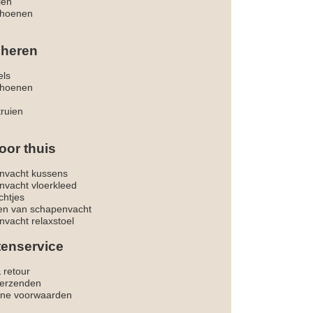
len
hoenen
 heren
els
hoenen
truien
oor thuis
nvacht kussens
nvacht vloerkleed
chtjes
ken van schapenvacht
vacht relaxstoel
tenservice
& retour
verzenden
ne voorwaarden