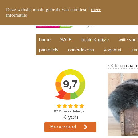
Deze website maakt gebruik van cookies(
meer
informatie
)
home
SALE
bonte & grijze
witte vac
pantoffels
onderdekens
yogamat
zad
<<
terug naar 