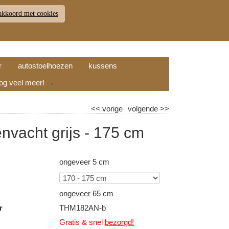
akkoord met cookies
JDEN
RETOUR
WINKELWAGEN (
0
)
9.7
r
autostoelhoezen
kussens
nog veel meer!
▼
<<
vorige
volgende
>>
nvacht grijs - 175 cm
ongeveer 5 cm
n
ongeveer 65 cm
r
THM182AN-b
Gratis & snel
bezorgd!