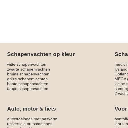
Schapenvachten op kleur
Scha
witte schapenvachten
medici
zwarte schapenvachten
IJslan
bruine schapenvachten
Gotlan
grijze schapenvachten
MEGA g
bonte schapenvachten
kleine
taupe schapenvachten
sameng
2 vacht
Auto, motor & fiets
Voor
autostoelhoes met pasvorm
pantoff
universele autostoelhoes
laarzen