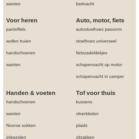
wanten
bedvacht
Voor heren
Auto, motor, fiets
pantoffels
autostoelhoes pasvorm
wollen truien
stoelhoes universeel
handschoenen
fietszadeldekjes
wanten
schapenvacht op motor
schapenvacht in camper
Handen & voeten
Tof voor thuis
handschoenen
kussens
wanten
vloerkleden
Noorse sokken
plaids
inlegzolen
zitzakken