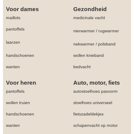
Voor dames
Gezondheid
maillots
medicinale vacht
pantoffels
nierwarmer
/
rugwarmer
laarzen
nekwarmer
/
polsband
handschoenen
wollen knieband
wanten
bedvacht
Voor heren
Auto, motor, fiets
pantoffels
autostoelhoes pasvorm
wollen truien
stoelhoes universeel
handschoenen
fietszadeldekjes
wanten
schapenvacht op motor