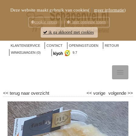
Deze website maakt gebruik van cookies(
meer informatie
)
cookie opties
later opnieuw tonen
ik ga akkoord met cookies
KLANTENSERVICE
CONTACT
OPENINGSTIJDEN
RETOUR
WINKELWAGEN (
0
)
9.7
TOGGL
NAVIG
<<
terug naar overzicht
<<
vorige
volgende
>>