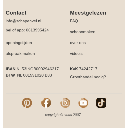
Contact
Meestgelezen
info@schapenvel.nl
FAQ
bel of app: 0613995424
schoonmaken
openingstijden
over ons
afspraak maken
video's
IBAN
NL53INGB0002946217
KvK
74242717
BTW
NL 001591020 B33
Groothandel
nodig?
copyright © sinds 2007