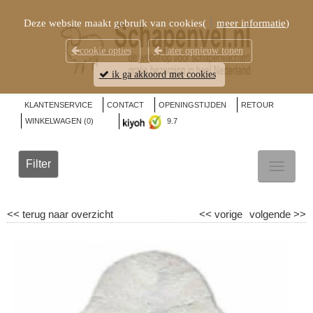
Deze website maakt gebruik van cookies(
meer informatie
)
cookie opties
later opnieuw tonen
ik ga akkoord met cookies
KLANTENSERVICE
CONTACT
OPENINGSTIJDEN
RETOUR
WINKELWAGEN (
0
)
9.7
Filter
TOGGL
NAVIG
<<
terug naar overzicht
<<
vorige
volgende
>>