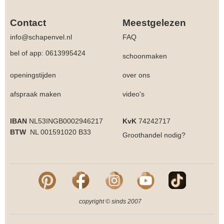
Contact
Meestgelezen
info@schapenvel.nl
FAQ
bel of app: 0613995424
schoonmaken
openingstijden
over ons
afspraak maken
video's
IBAN
NL53INGB0002946217
KvK
74242717
BTW
NL 001591020 B33
Groothandel
nodig?
copyright © sinds 2007