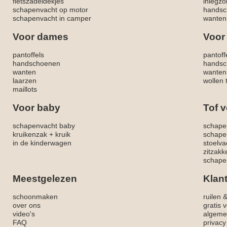
fietszadeldekjes
inlegzo
schapenvacht op motor
handsc
schapenvacht in camper
wanten
Voor dames
Voor
pantoffels
pantoff
handschoenen
handsc
wanten
wanten
laarzen
wollen 
maillots
Voor baby
Tof v
schapenvacht baby
schape
kruikenzak + kruik
schape
in de kinderwagen
stoelva
zitzak
schapen
Meestgelezen
Klan
schoonmaken
ruilen 
over ons
gratis 
video's
algeme
FAQ
privacy