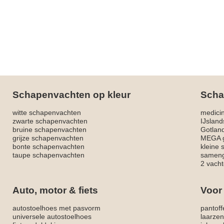
Schapenvachten op kleur
Scha
witte schapenvachten
medici
zwarte schapenvachten
IJslan
bruine schapenvachten
Gotlan
grijze schapenvachten
MEGA g
bonte schapenvachten
kleine
taupe schapenvachten
sameng
2 vacht
Auto, motor & fiets
Voor
autostoelhoes met pasvorm
pantoff
universele autostoelhoes
laarzen