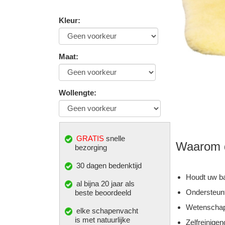
Kleur
:
Maat
:
Wollengte
:
GRATIS
snelle
Waarom di
bezorging
30 dagen bedenktijd
Houdt uw ba
al bijna 20 jaar als
Ondersteunt
beste beoordeeld
Wetenschapp
elke
schapenvacht
is met natuurlijke
Zelfreinigen