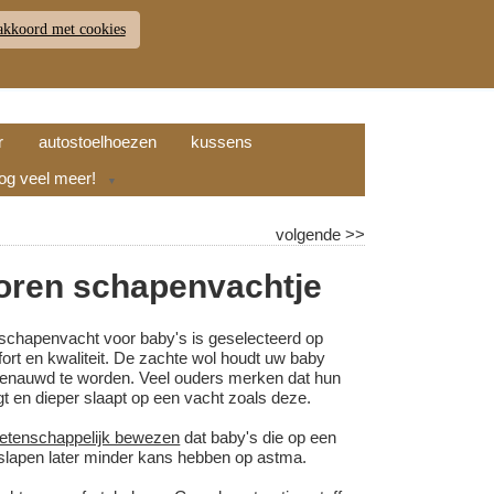
akkoord met cookies
JDEN
RETOUR
WINKELWAGEN (
0
)
9.7
r
autostoelhoezen
kussens
nog veel meer!
▼
volgende
>>
ren schapenvachtje
schapenvacht voor baby's is geselecteerd op
fort en kwaliteit. De zachte wol houdt uw baby
enauwd te worden. Veel ouders merken dat hun
igt en dieper slaapt op een vacht zoals deze.
etenschappelijk bewezen
dat baby's die op een
lapen later minder kans hebben op astma.