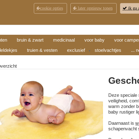
cookie opties
later opnieuw tonen
ik ga 
KLANTENSERVICE
CONTACT
OPENINGSTI
hten
bruin & zwart
medicinaal
voor baby
voor campe
eldekjes
truien & vesten
exclusief
stoelvachtjes
... 
▼
overzicht
Gescho
Deze speciale 
veiligheid, com
warm zonder b
baby rustiger l
Daarnaast is
w
schapenvacht s