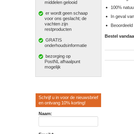
middelen gelooid
100% natuur
er wordt geen schaap
In geval va
voor ons geslacht; de
vachten zijn
Beoordeeld 
restproducten
Bestel vanda
GRATIS
onderhoudsinformatie
bezorging op
PostNL afhaalpunt
mogelijk
Schrijf u in voor de nieuwsbrief
en ontvang 10% korting!
Naam: