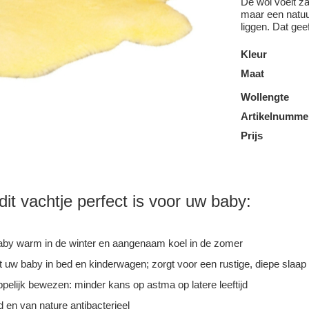
De wol voelt z
maar een natuu
liggen. Dat geef
Kleur
Maat
Wollengte
Artikelnumme
Prijs
t vachtje perfect is voor uw baby:
by warm in de winter en aangenaam koel in de zomer
 uw baby in bed en kinderwagen; zorgt voor een rustige, diepe slaap
elijk bewezen: minder kans op astma op latere leeftijd
d en van nature antibacterieel