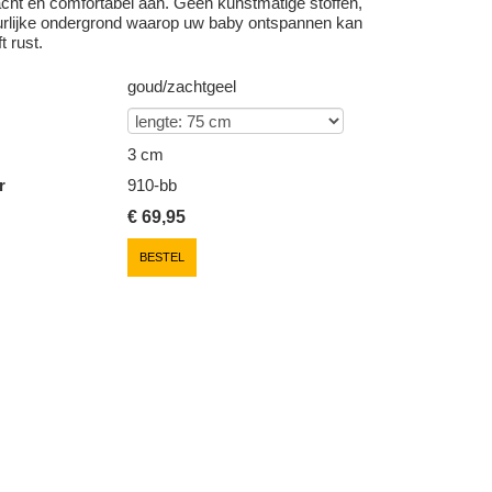
acht en comfortabel aan. Geen kunstmatige stoffen,
rlijke ondergrond waarop uw baby ontspannen kan
t rust.
goud/zachtgeel
3 cm
r
910-bb
€
69,95
BESTEL