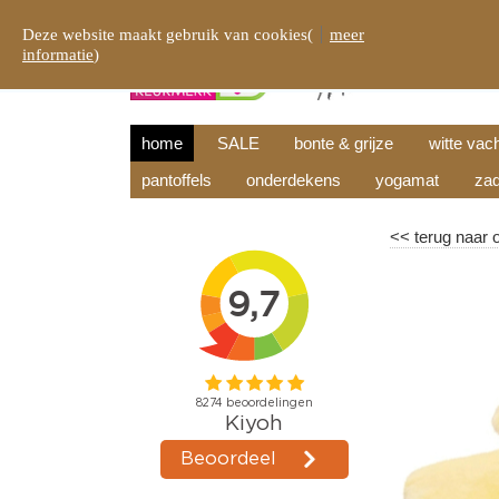
Deze website maakt gebruik van cookies(
meer
informatie
)
home
SALE
bonte & grijze
witte vac
pantoffels
onderdekens
yogamat
zad
<<
terug naar 