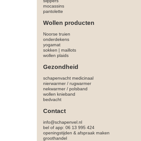
slippers
mocassins
pantolette
Wollen producten
Noorse truien
onderdekens
yogamat
sokken
|
maillots
wollen plaids
Gezondheid
schapenvacht medicinaal
nierwarmer
/
rugwarmer
nekwarmer
/
polsband
wollen knieband
bedvacht
Contact
info@schapenvel.nl
bel of app: 06 13 995 424
openingstijden & afspraak maken
groothandel