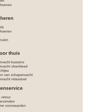
len
hoenen
 heren
els
hoenen
truien
oor thuis
nvacht kussens
nvacht vloerkleed
chtjes
ken van schapenvacht
vacht relaxstoel
tenservice
& retour
verzenden
ne voorwaarden