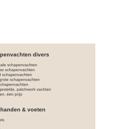
penvachten divers
nale schapenvachten
dse schapenvachten
d schapenvachten
rote schapenvachten
 schapenvachten
estelde, patchwork vachten
en, één prijs
 handen & voeten
els