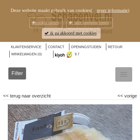
Deze website maakt gebruik van cookies(
meer informatie
)
cookie opties
later opnieuw tonen
ik ga akkoord met cookies
KLANTENSERVICE
CONTACT
OPENINGSTIJDEN
RETOUR
WINKELWAGEN (
0
)
9.7
Filter
TOGGL
NAVIG
<<
terug naar overzicht
<<
vorige