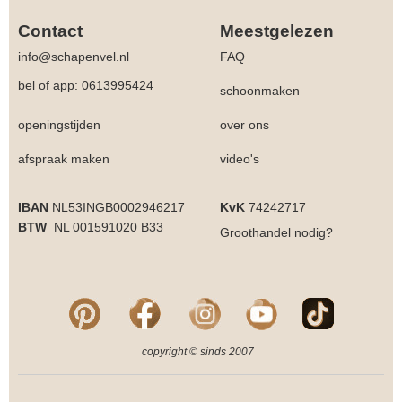
Contact
Meestgelezen
info@schapenvel.nl
FAQ
bel of app: 0613995424
schoonmaken
openingstijden
over ons
afspraak maken
video's
IBAN
NL53INGB0002946217
KvK
74242717
BTW
NL 001591020 B33
Groothandel
nodig?
copyright © sinds 2007