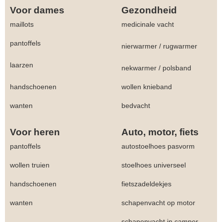
Voor dames
Gezondheid
maillots
medicinale vacht
pantoffels
nierwarmer
/
rugwarmer
laarzen
nekwarmer
/
polsband
handschoenen
wollen knieband
wanten
bedvacht
Voor heren
Auto, motor, fiets
pantoffels
autostoelhoes pasvorm
wollen truien
stoelhoes universeel
handschoenen
fietszadeldekjes
wanten
schapenvacht op motor
schapenvacht in camper