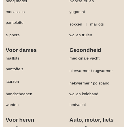
hoog model
Noorse truien
mocassins
yogamat
pantolette
sokken
|
maillots
slippers
wollen truien
Voor dames
Gezondheid
maillots
medicinale vacht
pantoffels
nierwarmer
/
rugwarmer
laarzen
nekwarmer
/
polsband
handschoenen
wollen knieband
wanten
bedvacht
Voor heren
Auto, motor, fiets