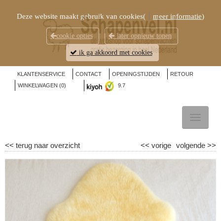
Deze website maakt gebruik van cookies(
meer informatie
)
cookie opties
later opnieuw tonen
ik ga akkoord met cookies
KLANTENSERVICE
CONTACT
OPENINGSTIJDEN
RETOUR
WINKELWAGEN (
0
)
9.7
TOGGL
NAVIG
<<
terug naar overzicht
<<
vorige
volgende
>>