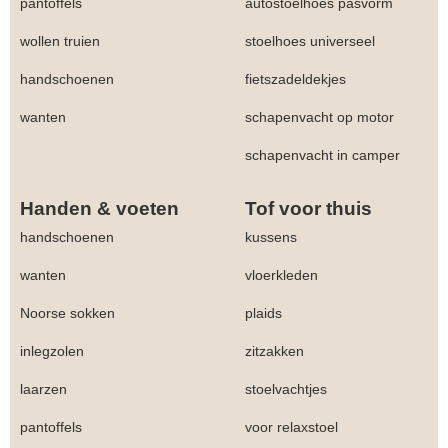
pantoffels
autostoelhoes pasvorm
wollen truien
stoelhoes universeel
handschoenen
fietszadeldekjes
wanten
schapenvacht op motor
schapenvacht in camper
Handen & voeten
Tof voor thuis
handschoenen
kussens
wanten
vloerkleden
Noorse sokken
plaids
inlegzolen
zitzakken
laarzen
stoelvachtjes
pantoffels
voor relaxstoel