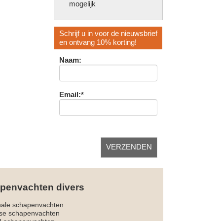
mogelijk
Schrijf u in voor de nieuwsbrief
en ontvang 10% korting!
Naam:
Email:*
penvachten divers
nale schapenvachten
dse schapenvachten