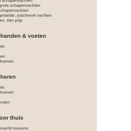
d schapenvachten
rote schapenvachten
 schapenvachten
estelde, patchwork vachten
en, één prijs
 handen & voeten
els
len
hoenen
 heren
els
hoenen
truien
oor thuis
nvacht kussens