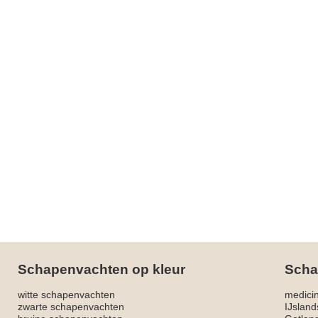
Schapenvachten op kleur
Scha
witte schapenvachten
medici
zwarte schapenvachten
IJslan