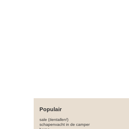
Populair
sale (
tientallen!
)
schapenvacht in de camper