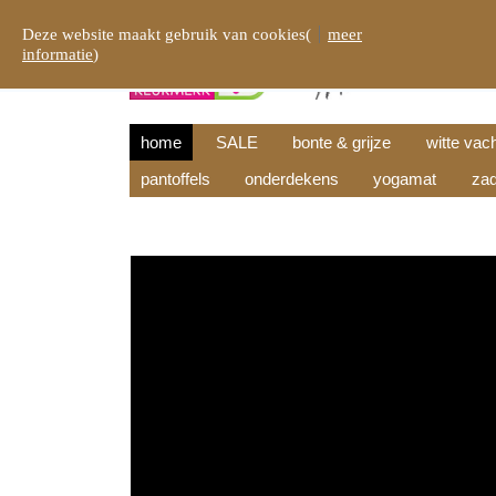
Deze website maakt gebruik van cookies(
meer
informatie
)
home
SALE
bonte & grijze
witte vac
pantoffels
onderdekens
yogamat
zad