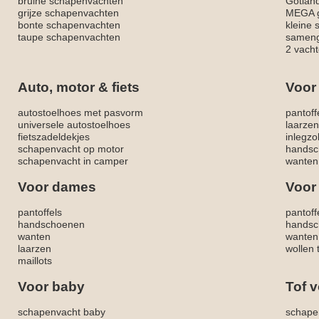
bruine schapenvachten
Gotlan
grijze schapenvachten
MEGA g
bonte schapenvachten
kleine
taupe schapenvachten
sameng
2 vacht
Auto, motor & fiets
Voor
autostoelhoes met pasvorm
pantoff
universele autostoelhoes
laarzen
fietszadeldekjes
inlegzo
schapenvacht op motor
handsc
schapenvacht in camper
wanten
Voor dames
Voor
pantoffels
pantoff
handschoenen
handsc
wanten
wanten
laarzen
wollen 
maillots
Voor baby
Tof v
schapenvacht baby
schape