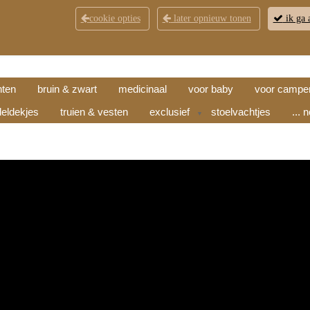
cookie opties
later opnieuw tonen
ik ga 
KLANTENSERVICE
CONTACT
OPENINGSTI
hten
bruin & zwart
medicinaal
voor baby
voor campe
eldekjes
truien & vesten
exclusief
stoelvachtjes
... 
▼