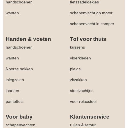
handschoenen
fietszadeldekjes
wanten
schapenvacht op motor
schapenvacht in camper
Handen & voeten
Tof voor thuis
handschoenen
kussens
wanten
vloerkleden
Noorse sokken
plaids
inlegzolen
zitzakken
laarzen
stoelvachtjes
pantoffels
voor relaxstoel
Voor baby
Klantenservice
schapenvachten
ruilen & retour