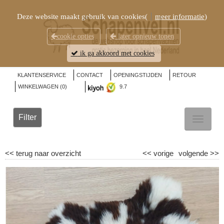
Deze website maakt gebruik van cookies(
meer informatie
)
cookie opties
later opnieuw tonen
ik ga akkoord met cookies
KLANTENSERVICE
CONTACT
OPENINGSTIJDEN
RETOUR
WINKELWAGEN (
0
)
9.7
Filter
TOGGL
NAVIG
<<
terug naar overzicht
<<
vorige
volgende
>>