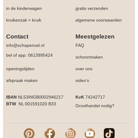
in de kinderwagen
gratis verzenden
kruikenzak + kruik
algemene voorwaarden
Contact
Meestgelezen
info@schapenvel.nl
FAQ
bel of app: 0613995424
schoonmaken
openingstijden
over ons
afspraak maken
video's
IBAN
NL53INGB0002946217
KvK
74242717
BTW
NL 001591020 B33
Groothandel
nodig?