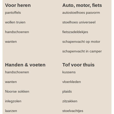
Voor heren
Auto, motor, fiets
pantoffels
autostoelhoes pasvorm
wollen truien
stoelhoes universeel
handschoenen
fietszadeldekjes
wanten
schapenvacht op motor
schapenvacht in camper
Handen & voeten
Tof voor thuis
handschoenen
kussens
wanten
vloerkleden
Noorse sokken
plaids
inlegzolen
zitzakken
laarzen
stoelvachtjes