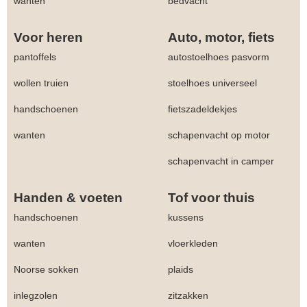
wanten
bedvacht
Voor heren
Auto, motor, fiets
pantoffels
autostoelhoes pasvorm
wollen truien
stoelhoes universeel
handschoenen
fietszadeldekjes
wanten
schapenvacht op motor
schapenvacht in camper
Handen & voeten
Tof voor thuis
handschoenen
kussens
wanten
vloerkleden
Noorse sokken
plaids
inlegzolen
zitzakken