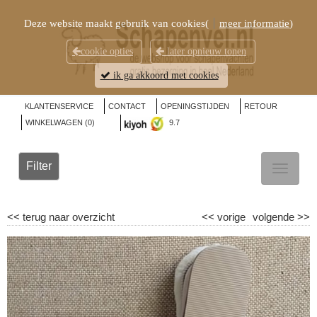
Deze website maakt gebruik van cookies(
meer informatie
)
cookie opties
later opnieuw tonen
ik ga akkoord met cookies
KLANTENSERVICE
CONTACT
OPENINGSTIJDEN
RETOUR
WINKELWAGEN (
0
)
9.7
Filter
TOGGL
NAVIG
<<
terug naar overzicht
<<
vorige
volgende
>>