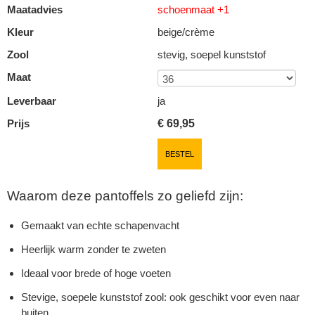
Maatadvies
schoenmaat +1
Kleur
beige/crème
Zool
stevig, soepel kunststof
Maat
Leverbaar
ja
Prijs
€
69,95
BESTEL
Waarom deze pantoffels zo geliefd zijn:
Gemaakt van echte schapenvacht
Heerlijk warm zonder te zweten
Ideaal voor brede of hoge voeten
Stevige, soepele kunststof zool: ook geschikt voor even naar
buiten