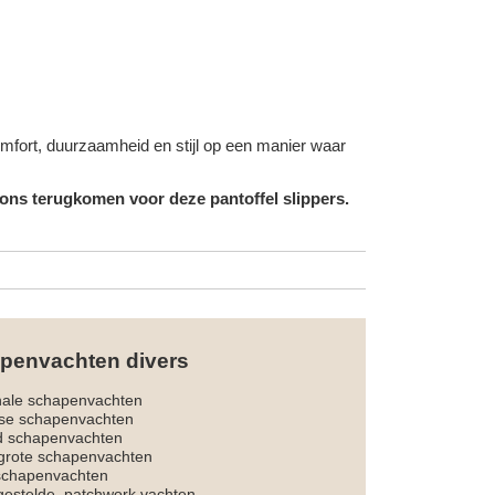
omfort, duurzaamheid en stijl op een manier waar
 ons terugkomen voor deze pantoffel slippers.
penvachten divers
nale schapenvachten
dse schapenvachten
d schapenvachten
rote schapenvachten
 schapenvachten
estelde, patchwork vachten