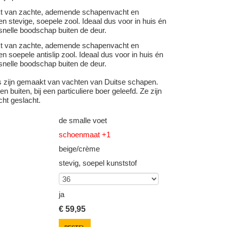
kt van zachte, ademende schapenvacht en
n stevige, soepele zool. Ideaal dus voor in huis én
snelle boodschap buiten de deur.
kt van zachte, ademende schapenvacht en
n soepele antislip zool. Ideaal dus voor in huis én
snelle boodschap buiten de deur.
s zijn gemaakt van vachten van Duitse schapen.
n buiten, bij een particuliere boer geleefd. Ze zijn
cht geslacht.
de smalle voet
schoenmaat +1
beige/crème
stevig, soepel kunststof
ja
€
59,95