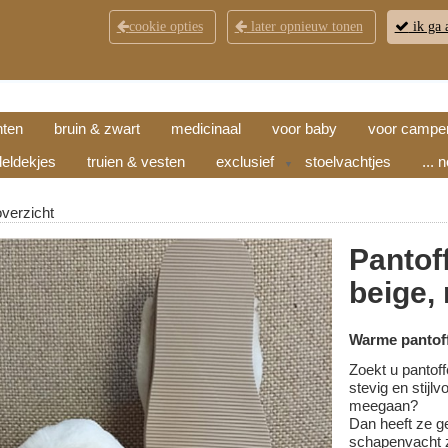
cookie opties
later opnieuw tonen
ik ga 
KLANTENSERVICE
CONTACT
OPENINGSTI
hten
bruin & zwart
medicinaal
voor baby
voor campe
eldekjes
truien & vesten
exclusief
stoelvachtjes
... 
▼
overzicht
Pantof
beige,
Warme pantoff
Zoekt u pantoff
stevig en stijl
meegaan?
Dan heeft ze g
schapenvacht z