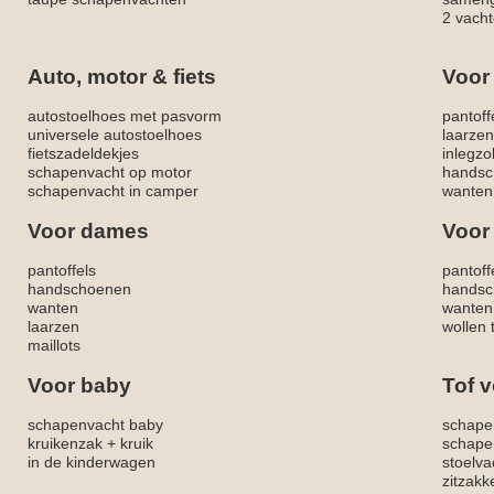
2 vacht
Auto, motor & fiets
Voor
autostoelhoes met pasvorm
pantoff
universele autostoelhoes
laarzen
fietszadeldekjes
inlegzo
schapenvacht op motor
handsc
schapenvacht in camper
wanten
Voor dames
Voor
pantoffels
pantoff
handschoenen
handsc
wanten
wanten
laarzen
wollen 
maillots
Voor baby
Tof v
schapenvacht baby
schape
kruikenzak + kruik
schape
in de kinderwagen
stoelva
zitzak