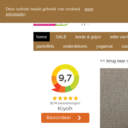
Deze website maakt gebruik van cookies(
meer
informatie
)
home
SALE
bonte & grijze
witte vac
pantoffels
onderdekens
yogamat
zad
<<
terug naar 