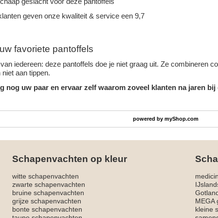
schaap geslacht voor deze pantoffels
lanten geven onze kwaliteit & service een 9,7
uw favoriete pantoffels
van iedereen: deze pantoffels doe je niet graag uit. Ze combineren c
niet aan tippen.
g nog uw paar en ervaar zelf waarom zoveel klanten na jaren bij
powered by
myShop.com
Schapenvachten op kleur
Scha
witte schapenvachten
medici
zwarte schapenvachten
IJslan
bruine schapenvachten
Gotlan
grijze schapenvachten
MEGA g
bonte schapenvachten
kleine
taupe schapenvachten
sameng