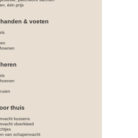
en, één prijs
 handen & voeten
els
len
hoenen
 heren
els
hoenen
truien
oor thuis
nvacht kussens
nvacht vloerkleed
chtjes
ken van schapenvacht