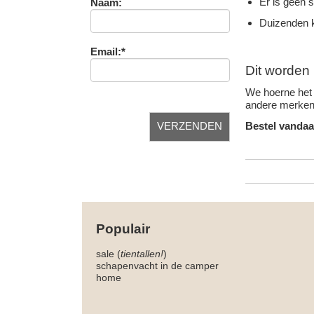
Er is geen 
Naam:
Duizenden k
Email:*
Dit worden 
We hoerne het 
andere merken 
Bestel vandaa
Populair
sale (
tientallen!
)
schapenvacht in de camper
home