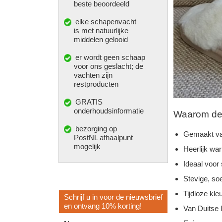
beste beoordeeld
elke
schapenvacht
is met natuurlijke
middelen gelooid
er wordt geen schaap
voor ons geslacht; de
vachten zijn
restproducten
GRATIS
onderhoudsinformatie
Waarom deze
bezorging op
Gemaakt va
PostNL afhaalpunt
mogelijk
Heerlijk wa
Ideaal voor
Stevige, so
Tijdloze kleu
Schrijf u in voor de nieuwsbrief
en ontvang 10% korting!
Van Duitse 