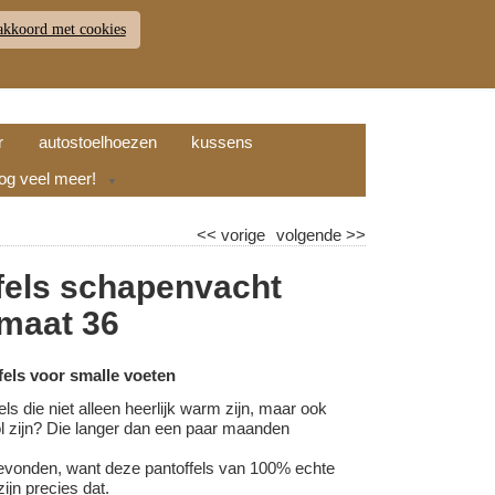
akkoord met cookies
JDEN
RETOUR
WINKELWAGEN (
0
)
9.7
r
autostoelhoezen
kussens
nog veel meer!
▼
<<
vorige
volgende
>>
fels schapenvacht
 maat 36
els voor smalle voeten
els die niet alleen heerlijk warm zijn, maar ook
vol zijn? Die langer dan een paar maanden
evonden, want deze pantoffels van 100% echte
ijn precies dat.