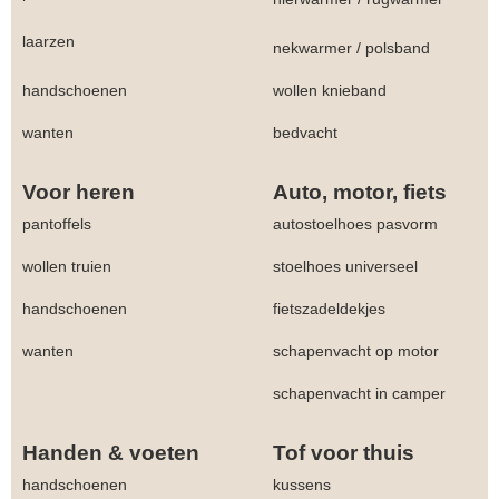
laarzen
nekwarmer
/
polsband
handschoenen
wollen knieband
wanten
bedvacht
Voor heren
Auto, motor, fiets
pantoffels
autostoelhoes pasvorm
wollen truien
stoelhoes universeel
handschoenen
fietszadeldekjes
wanten
schapenvacht op motor
schapenvacht in camper
Handen & voeten
Tof voor thuis
handschoenen
kussens