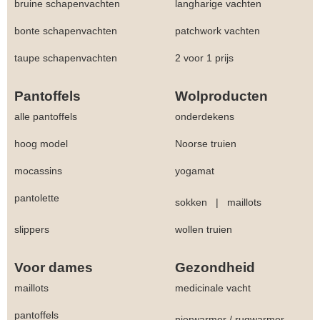
bruine schapenvachten
langharige vachten
bonte schapenvachten
patchwork vachten
taupe schapenvachten
2 voor 1 prijs
Pantoffels
Wolproducten
alle pantoffels
onderdekens
hoog model
Noorse truien
mocassins
yogamat
pantolette
sokken
|
maillots
slippers
wollen truien
Voor dames
Gezondheid
maillots
medicinale vacht
pantoffels
nierwarmer
/
rugwarmer