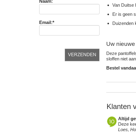
Naam:
Van Duitse 
Er is geen 
Email:*
Duizenden k
Uw nieuwe f
Deze pantoffels
sloffen niet aa
Bestel vandaa
Klanten 
Altijd g
Deze keer
Loes, H