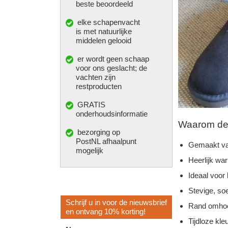
beste beoordeeld
elke
schapenvacht
is met natuurlijke
middelen gelooid
er wordt geen schaap
voor ons geslacht; de
vachten zijn
restproducten
GRATIS
onderhoudsinformatie
Waarom deze
bezorging op
PostNL afhaalpunt
Gemaakt va
mogelijk
Heerlijk wa
Ideaal voor
Stevige, so
Schrijf u in voor de nieuwsbrief
Rand omhoo
en ontvang 10% korting!
Tijdloze kleu