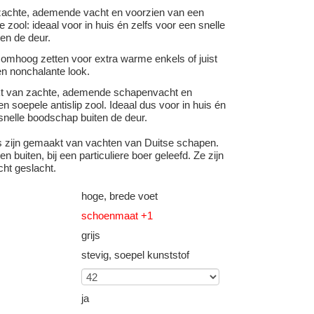
achte, ademende vacht en voorzien van een
e zool: ideaal voor in huis én zelfs voor een snelle
en de deur.
 omhoog zetten voor extra warme enkels of juist
n nonchalante look.
kt van zachte, ademende schapenvacht en
n soepele antislip zool. Ideaal dus voor in huis én
snelle boodschap buiten de deur.
s zijn gemaakt van vachten van Duitse schapen.
n buiten, bij een particuliere boer geleefd. Ze zijn
cht geslacht.
hoge, brede voet
schoenmaat +1
grijs
stevig, soepel kunststof
ja