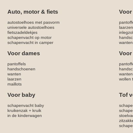
Auto, motor & fiets
Voor
autostoelhoes met pasvorm
pantoff
universele autostoelhoes
laarzen
fietszadeldekjes
inlegzo
schapenvacht op motor
handsc
schapenvacht in camper
wanten
Voor dames
Voor
pantoffels
pantoff
handschoenen
handsc
wanten
wanten
laarzen
wollen 
maillots
Voor baby
Tof v
schapenvacht baby
schape
kruikenzak + kruik
schape
in de kinderwagen
stoelva
zitzak
schapen