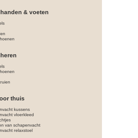
 handen & voeten
els
len
hoenen
 heren
els
hoenen
truien
oor thuis
nvacht kussens
nvacht vloerkleed
chtjes
ken van schapenvacht
vacht relaxstoel