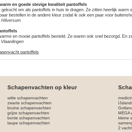
 warm en goede stevige kwaliteit pantoffels
 gekocht om als pantoffels in huis te dragen. Ze zitten heerlijk warm
aar bestellen in de andere kleur zodat ik ook een paar voor buitensh
 Hilversum
ntoffels
warme en mooie pantoffels besteld. Ze waren ook snel bezorgd. En ze z
, Vlaardingen
apenvacht pantoffels
Schapenvachten op kleur
Scha
witte schapenvachten
medici
zwarte schapenvachten
IJslan
bruine schapenvachten
Gotlan
grijze schapenvachten
MEGA g
bonte schapenvachten
kleine
taupe schapenvachten
sameng
2 vacht