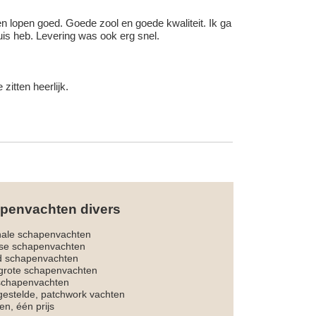
 en lopen goed. Goede zool en goede kwaliteit. Ik ga
uis heb. Levering was ook erg snel.
itten heerlijk.
penvachten divers
nale schapenvachten
dse schapenvachten
d schapenvachten
rote schapenvachten
 schapenvachten
estelde, patchwork vachten
en, één prijs