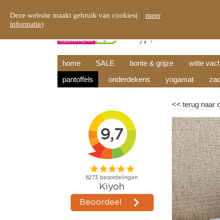
Deze website maakt gebruik van cookies(
meer
informatie
)
home
SALE
bonte & grijze
witte vac
pantoffels
onderdekens
yogamat
zad
<<
terug naar 