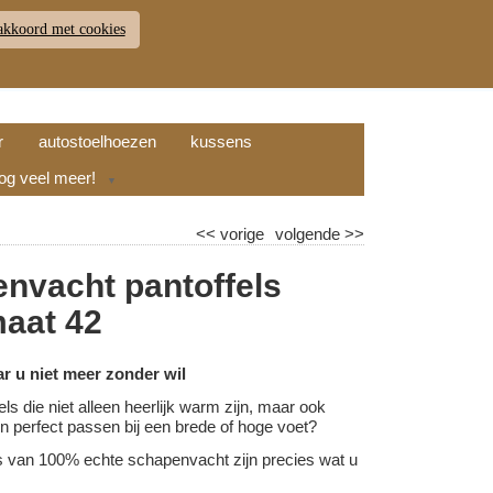
akkoord met cookies
JDEN
RETOUR
WINKELWAGEN (
0
)
9.7
r
autostoelhoezen
kussens
nog veel meer!
▼
<<
vorige
volgende
>>
nvacht pantoffels
maat 42
ar u niet meer zonder wil
els die niet alleen heerlijk warm zijn, maar ook
l en perfect passen bij een brede of hoge voet?
s van 100% echte schapenvacht zijn precies wat u