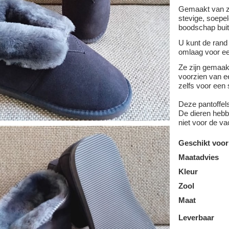
Gemaakt van z
stevige, soepel
boodschap buit
U kunt de rand
omlaag voor ee
Ze zijn gemaa
voorzien van ee
zelfs voor een 
Deze pantoffel
De dieren hebbe
niet voor de va
Geschikt voor
Maatadvies
Kleur
Zool
Maat
Leverbaar