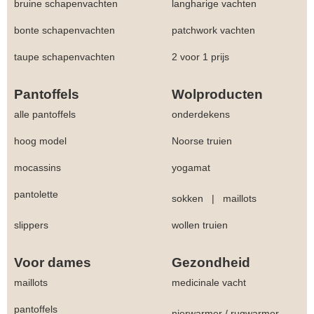
bruine schapenvachten
langharige vachten
bonte schapenvachten
patchwork vachten
taupe schapenvachten
2 voor 1 prijs
Pantoffels
Wolproducten
alle pantoffels
onderdekens
hoog model
Noorse truien
mocassins
yogamat
pantolette
sokken
|
maillots
slippers
wollen truien
Voor dames
Gezondheid
maillots
medicinale vacht
pantoffels
nierwarmer
/
rugwarmer