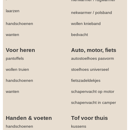
laarzen
nekwarmer
/
polsband
handschoenen
wollen knieband
wanten
bedvacht
Voor heren
Auto, motor, fiets
pantoffels
autostoelhoes pasvorm
wollen truien
stoelhoes universeel
handschoenen
fietszadeldekjes
wanten
schapenvacht op motor
schapenvacht in camper
Handen & voeten
Tof voor thuis
handschoenen
kussens