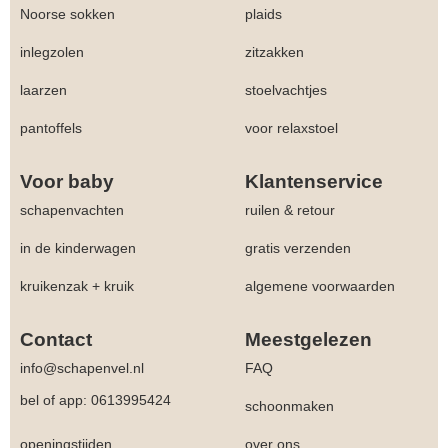
Noorse sokken
plaids
inlegzolen
zitzakken
laarzen
stoelvachtjes
pantoffels
voor relaxstoel
Voor baby
Klantenservice
schapenvachten
ruilen & retour
in de kinderwagen
gratis verzenden
kruikenzak + kruik
algemene voorwaarden
Contact
Meestgelezen
info@schapenvel.nl
FAQ
bel of app: 0613995424
schoonmaken
openingstijden
over ons