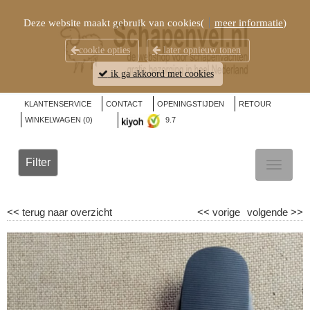
Deze website maakt gebruik van cookies(
meer informatie
)
cookie opties
later opnieuw tonen
ik ga akkoord met cookies
KLANTENSERVICE
CONTACT
OPENINGSTIJDEN
RETOUR
WINKELWAGEN (
0
)
9.7
Filter
TOGGL
NAVIG
<<
terug naar overzicht
<<
vorige
volgende
>>