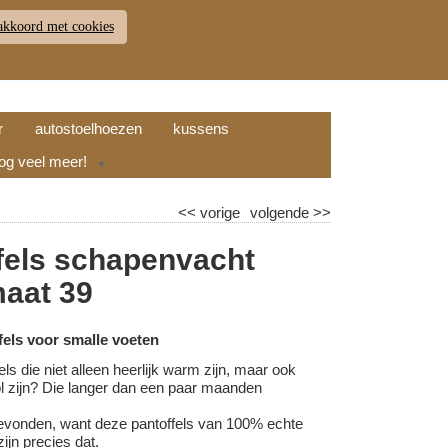
akkoord met cookies
JDEN
RETOUR
WINKELWAGEN (
0
)
9.7
r
autostoelhoezen
kussens
nog veel meer!
▼
<<
vorige
volgende
>>
fels schapenvacht
maat 39
els voor smalle voeten
els die niet alleen heerlijk warm zijn, maar ook
vol zijn? Die langer dan een paar maanden
evonden, want deze pantoffels van 100% echte
ijn precies dat.