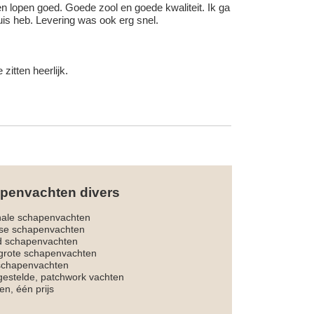
 en lopen goed. Goede zool en goede kwaliteit. Ik ga
uis heb. Levering was ook erg snel.
itten heerlijk.
penvachten divers
nale schapenvachten
dse schapenvachten
d schapenvachten
rote schapenvachten
 schapenvachten
estelde, patchwork vachten
en, één prijs