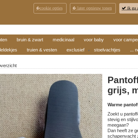
cookie opties
later opnieuw tonen
ik ga 
KLANTENSERVICE
CONTACT
OPENINGSTI
hten
bruin & zwart
medicinaal
voor baby
voor campe
eldekjes
truien & vesten
exclusief
stoelvachtjes
... 
▼
overzicht
Pantof
grijs, 
Warme pantoff
Zoekt u pantoff
stevig en stijl
meegaan?
Dan heeft ze g
schapenvacht z