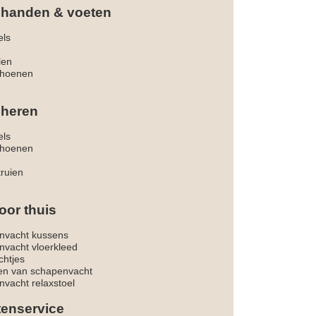
 handen & voeten
els
len
hoenen
 heren
els
hoenen
truien
oor thuis
nvacht kussens
nvacht vloerkleed
chtjes
ken van schapenvacht
vacht relaxstoel
tenservice