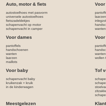
Auto, motor & fiets
Voor
autostoelhoes met pasvorm
pantoff
universele autostoelhoes
laarzen
fietszadeldekjes
inlegzo
schapenvacht op motor
handsc
schapenvacht in camper
wanten
Voor dames
Voor
pantoffels
pantoff
handschoenen
handsc
wanten
wanten
laarzen
wollen 
maillots
Voor baby
Tof v
schapenvacht baby
schape
kruikenzak + kruik
schape
in de kinderwagen
stoelva
zitzak
schapen
Meestgelezen
Klan