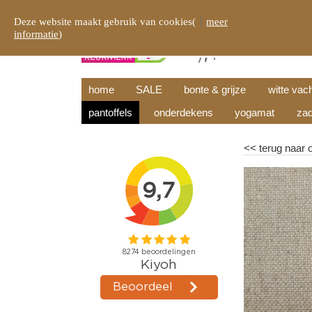
Deze website maakt gebruik van cookies(
meer
informatie
)
home
SALE
bonte & grijze
witte vac
pantoffels
onderdekens
yogamat
zad
<<
terug naar 