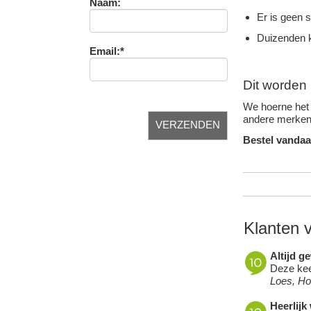
Naam:
Er is geen 
Duizenden k
Email:*
Dit worden 
We hoerne het 
andere merken 
Bestel vandaa
Klanten 
Altijd g
Deze keer
Loes, H
Heerlijk