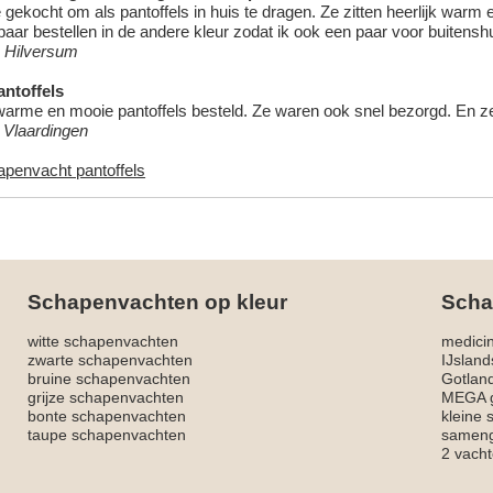
 gekocht om als pantoffels in huis te dragen. Ze zitten heerlijk warm
aar bestellen in de andere kleur zodat ik ook een paar voor buitensh
 Hilversum
ntoffels
warme en mooie pantoffels besteld. Ze waren ook snel bezorgd. En ze z
, Vlaardingen
apenvacht pantoffels
Schapenvachten op kleur
Scha
witte schapenvachten
medici
zwarte schapenvachten
IJslan
bruine schapenvachten
Gotlan
grijze schapenvachten
MEGA g
bonte schapenvachten
kleine
taupe schapenvachten
sameng
2 vacht