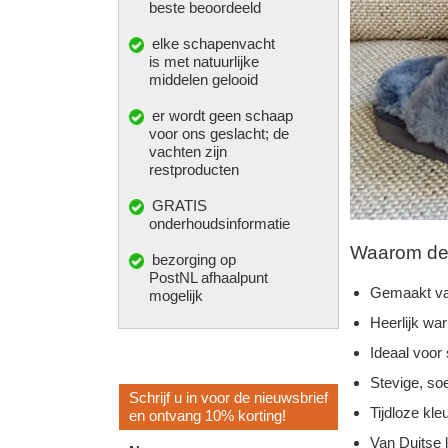
beste beoordeeld
elke
schapenvacht
is met natuurlijke
middelen gelooid
er wordt geen schaap
voor ons geslacht; de
vachten zijn
restproducten
GRATIS
onderhoudsinformatie
Waarom deze
bezorging op
PostNL afhaalpunt
Gemaakt va
mogelijk
Heerlijk wa
Ideaal voor
Stevige, so
Schrijf u in voor de nieuwsbrief
Tijdloze kleu
en ontvang 10% korting!
Van Duitse 