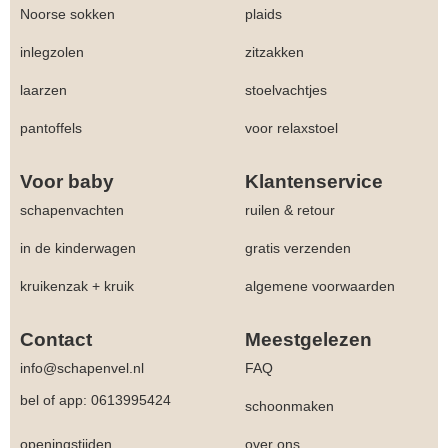
Noorse sokken
plaids
inlegzolen
zitzakken
laarzen
stoelvachtjes
pantoffels
voor relaxstoel
Voor baby
Klantenservice
schapenvachten
ruilen & retour
in de kinderwagen
gratis verzenden
kruikenzak + kruik
algemene voorwaarden
Contact
Meestgelezen
info@schapenvel.nl
FAQ
bel of app: 0613995424
schoonmaken
openingstijden
over ons