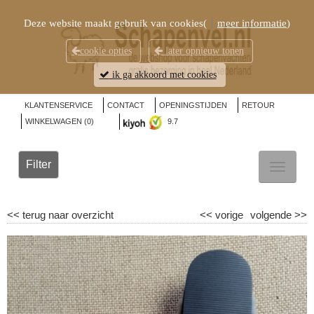
Deze website maakt gebruik van cookies(
meer informatie
)
cookie opties
later opnieuw tonen
ik ga akkoord met cookies
KLANTENSERVICE
CONTACT
OPENINGSTIJDEN
RETOUR
WINKELWAGEN (
0
)
9.7
Filter
TOGGL
NAVIG
<<
terug naar overzicht
<<
vorige
volgende
>>