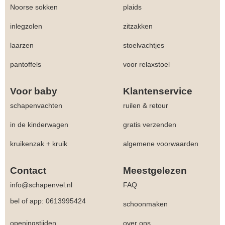
Noorse sokken
plaids
inlegzolen
zitzakken
laarzen
stoelvachtjes
pantoffels
voor relaxstoel
Voor baby
Klantenservice
schapenvachten
ruilen & retour
in de kinderwagen
gratis verzenden
kruikenzak + kruik
algemene voorwaarden
Contact
Meestgelezen
info@schapenvel.nl
FAQ
bel of app: 0613995424
schoonmaken
openingstijden
over ons