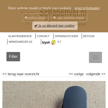
Deze website maakt gebruik van cookies(
meer informatie
)
cookie opties
later opnieuw tonen
ik ga akkoord met cookies
KLANTENSERVICE
CONTACT
OPENINGSTIJDEN
RETOUR
WINKELWAGEN (
0
)
9.7
Filter
TOGGL
NAVIG
<<
terug naar overzicht
<<
vorige
volgende
>>