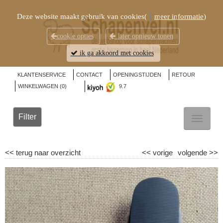
Deze website maakt gebruik van cookies(
meer informatie
)
cookie opties
later opnieuw tonen
ik ga akkoord met cookies
KLANTENSERVICE
CONTACT
OPENINGSTIJDEN
RETOUR
WINKELWAGEN (
0
)
9.7
Filter
TOGGL
NAVIG
<<
terug naar overzicht
<<
vorige
volgende
>>