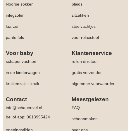
Noorse sokken
plaids
inlegzolen
zitzakken
laarzen
stoelvachtjes
pantoffels
voor relaxstoel
Voor baby
Klantenservice
schapenvachten
ruilen & retour
in de kinderwagen
gratis verzenden
kruikenzak + kruik
algemene voorwaarden
Contact
Meestgelezen
info@schapenvel.nl
FAQ
bel of app: 0613995424
schoonmaken
openingstijden
over ons