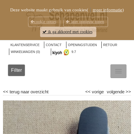
Deze website maakt gebruik van cookies(
meer informatie
)
cookie opties
later opnieuw tonen
ik ga akkoord met cookies
KLANTENSERVICE
CONTACT
OPENINGSTIJDEN
RETOUR
WINKELWAGEN (
0
)
9.7
Filter
TOGGL
NAVIG
<<
terug naar overzicht
<<
vorige
volgende
>>