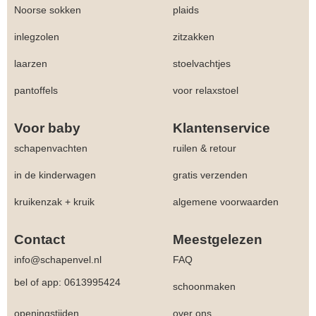
Noorse sokken
plaids
inlegzolen
zitzakken
laarzen
stoelvachtjes
pantoffels
voor relaxstoel
Voor baby
Klantenservice
schapenvachten
ruilen & retour
in de kinderwagen
gratis verzenden
kruikenzak + kruik
algemene voorwaarden
Contact
Meestgelezen
info@schapenvel.nl
FAQ
bel of app: 0613995424
schoonmaken
openingstijden
over ons