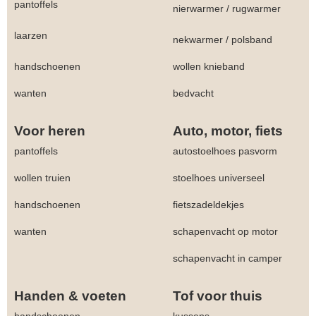
pantoffels
nierwarmer
/
rugwarmer
laarzen
nekwarmer
/
polsband
handschoenen
wollen knieband
wanten
bedvacht
Voor heren
Auto, motor, fiets
pantoffels
autostoelhoes pasvorm
wollen truien
stoelhoes universeel
handschoenen
fietszadeldekjes
wanten
schapenvacht op motor
schapenvacht in camper
Handen & voeten
Tof voor thuis