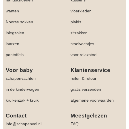
handschoenen
kussens
wanten
vloerkleden
Noorse sokken
plaids
inlegzolen
zitzakken
laarzen
stoelvachtjes
pantoffels
voor relaxstoel
Voor baby
Klantenservice
schapenvachten
ruilen & retour
in de kinderwagen
gratis verzenden
kruikenzak + kruik
algemene voorwaarden
Contact
Meestgelezen
info@schapenvel.nl
FAQ