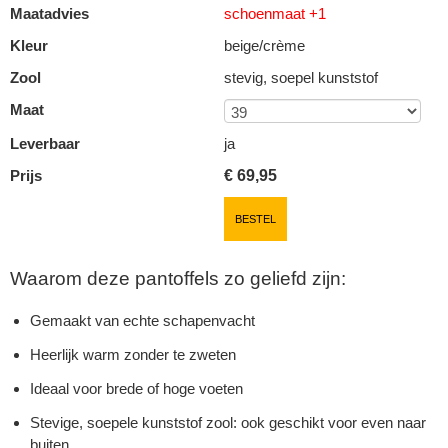
Maatadvies
schoenmaat +1
Kleur
beige/crème
Zool
stevig, soepel kunststof
Maat
Leverbaar
ja
Prijs
€
69,95
BESTEL
Waarom deze pantoffels zo geliefd zijn:
Gemaakt van echte schapenvacht
Heerlijk warm zonder te zweten
Ideaal voor brede of hoge voeten
Stevige, soepele kunststof zool: ook geschikt voor even naar
buiten