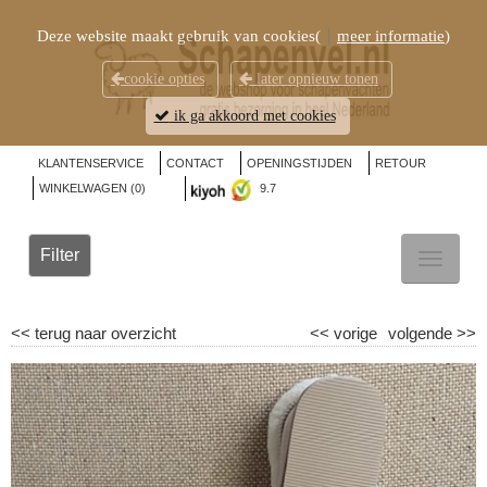
Deze website maakt gebruik van cookies(
meer informatie
)
cookie opties
later opnieuw tonen
ik ga akkoord met cookies
KLANTENSERVICE
CONTACT
OPENINGSTIJDEN
RETOUR
WINKELWAGEN (
0
)
9.7
Filter
TOGGL
NAVIG
<<
terug naar overzicht
<<
vorige
volgende
>>