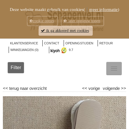
Deze website maakt gebruik van cookies(
meer informatie
)
cookie opties
later opnieuw tonen
ik ga akkoord met cookies
KLANTENSERVICE
CONTACT
OPENINGSTIJDEN
RETOUR
WINKELWAGEN (
0
)
9.7
Filter
TOGGL
NAVIG
<<
terug naar overzicht
<<
vorige
volgende
>>