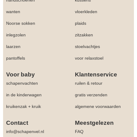
handschoenen
kussens
wanten
vloerkleden
Noorse sokken
plaids
inlegzolen
zitzakken
laarzen
stoelvachtjes
pantoffels
voor relaxstoel
Voor baby
Klantenservice
schapenvachten
ruilen & retour
in de kinderwagen
gratis verzenden
kruikenzak + kruik
algemene voorwaarden
Contact
Meestgelezen
info@schapenvel.nl
FAQ