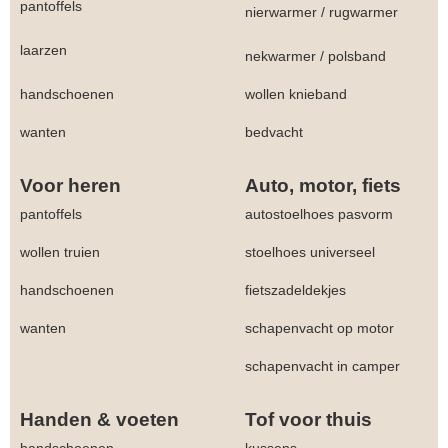
pantoffels
nierwarmer
/
rugwarmer
laarzen
nekwarmer
/
polsband
handschoenen
wollen knieband
wanten
bedvacht
Voor heren
Auto, motor, fiets
pantoffels
autostoelhoes pasvorm
wollen truien
stoelhoes universeel
handschoenen
fietszadeldekjes
wanten
schapenvacht op motor
schapenvacht in camper
Handen & voeten
Tof voor thuis