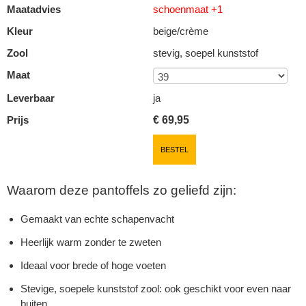
Maatadvies
schoenmaat +1
Kleur
beige/crème
Zool
stevig, soepel kunststof
Maat
Leverbaar
ja
Prijs
€
69,95
BESTEL
Waarom deze pantoffels zo geliefd zijn:
Gemaakt van echte schapenvacht
Heerlijk warm zonder te zweten
Ideaal voor brede of hoge voeten
Stevige, soepele kunststof zool: ook geschikt voor even naar
buiten