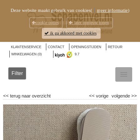
Deze website maakt gebruik van cookies(
meer informatie
)
cookie opties
later opnieuw tonen
ik ga akkoord met cookies
KLANTENSERVICE
CONTACT
OPENINGSTIJDEN
RETOUR
WINKELWAGEN (
0
)
9.7
Filter
TOGGL
NAVIG
<<
terug naar overzicht
<<
vorige
volgende
>>