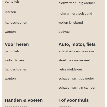
pantoffels
nierwarmer
/
rugwarmer
laarzen
nekwarmer
/
polsband
handschoenen
wollen knieband
wanten
bedvacht
Voor heren
Auto, motor, fiets
pantoffels
autostoelhoes pasvorm
wollen truien
stoelhoes universeel
handschoenen
fietszadeldekjes
wanten
schapenvacht op motor
schapenvacht in camper
Handen & voeten
Tof voor thuis