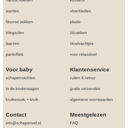
handschoenen
kussens
wanten
vloerkleden
Noorse sokken
plaids
inlegzolen
zitzakken
laarzen
stoelvachtjes
pantoffels
voor relaxstoel
Voor baby
Klantenservice
schapenvachten
ruilen & retour
in de kinderwagen
gratis verzenden
kruikenzak + kruik
algemene voorwaarden
Contact
Meestgelezen
info@schapenvel.nl
FAQ