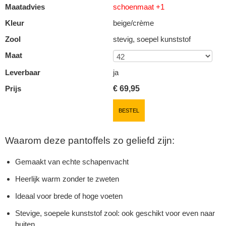
Maatadvies
schoenmaat +1
Kleur
beige/crème
Zool
stevig, soepel kunststof
Maat
Leverbaar
ja
Prijs
€
69,95
BESTEL
Waarom deze pantoffels zo geliefd zijn:
Gemaakt van echte schapenvacht
Heerlijk warm zonder te zweten
Ideaal voor brede of hoge voeten
Stevige, soepele kunststof zool: ook geschikt voor even naar
buiten