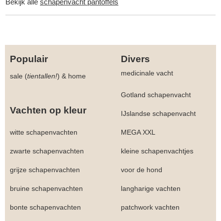
Bekijk alle
schapenvacht pantoffels
Populair
Divers
medicinale vacht
sale (
tientallen!
)
&
home
Gotland schapenvacht
Vachten op kleur
IJslandse schapenvacht
witte schapenvachten
MEGA XXL
zwarte schapenvachten
kleine schapenvachtjes
grijze schapenvachten
voor de hond
bruine schapenvachten
langharige vachten
bonte schapenvachten
patchwork vachten