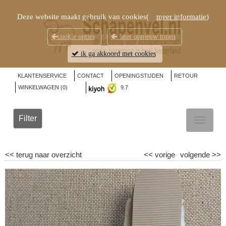
Deze website maakt gebruik van cookies(
meer informatie
)
cookie opties
later opnieuw tonen
ik ga akkoord met cookies
KLANTENSERVICE
CONTACT
OPENINGSTIJDEN
RETOUR
WINKELWAGEN (
0
)
9.7
Filter
TOGGL
NAVIG
<<
terug naar overzicht
<<
vorige
volgende
>>