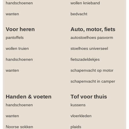
handschoenen
wollen knieband
wanten
bedvacht
Voor heren
Auto, motor, fiets
pantoffels
autostoelhoes pasvorm
wollen truien
stoelhoes universeel
handschoenen
fietszadeldekjes
wanten
schapenvacht op motor
schapenvacht in camper
Handen & voeten
Tof voor thuis
handschoenen
kussens
wanten
vloerkleden
Noorse sokken
plaids