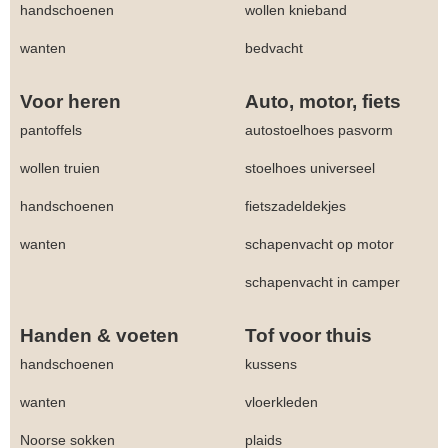
handschoenen
wollen knieband
wanten
bedvacht
Voor heren
Auto, motor, fiets
pantoffels
autostoelhoes pasvorm
wollen truien
stoelhoes universeel
handschoenen
fietszadeldekjes
wanten
schapenvacht op motor
schapenvacht in camper
Handen & voeten
Tof voor thuis
handschoenen
kussens
wanten
vloerkleden
Noorse sokken
plaids