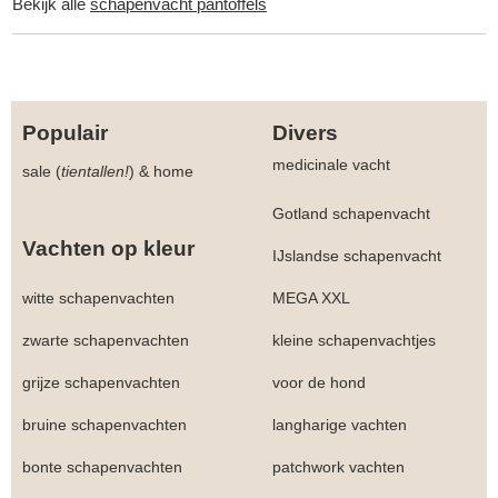
Bekijk alle
schapenvacht pantoffels
Populair
Divers
medicinale vacht
sale (
tientallen!
)
&
home
Gotland schapenvacht
Vachten op kleur
IJslandse schapenvacht
witte schapenvachten
MEGA XXL
zwarte schapenvachten
kleine schapenvachtjes
grijze schapenvachten
voor de hond
bruine schapenvachten
langharige vachten
bonte schapenvachten
patchwork vachten