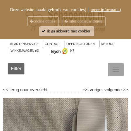
Deze website maakt gebruik van cookies(
meer informatie
)
cookie opties
later opnieuw tonen
ik ga akkoord met cookies
KLANTENSERVICE
CONTACT
OPENINGSTIJDEN
RETOUR
WINKELWAGEN (
0
)
9.7
Filter
TOGGL
NAVIG
<<
terug naar overzicht
<<
vorige
volgende
>>