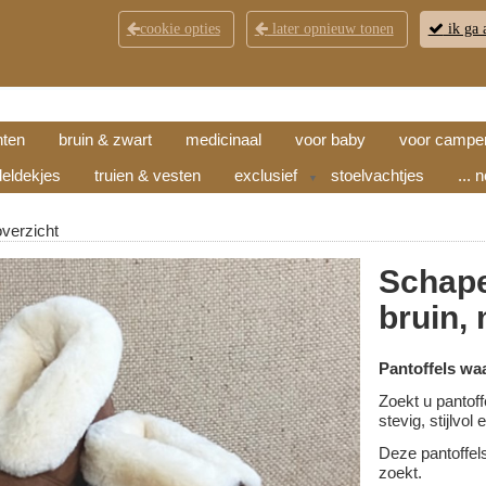
cookie opties
later opnieuw tonen
ik ga 
KLANTENSERVICE
CONTACT
OPENINGSTI
hten
bruin & zwart
medicinaal
voor baby
voor campe
eldekjes
truien & vesten
exclusief
stoelvachtjes
... 
▼
overzicht
Schape
bruin,
Pantoffels wa
Zoekt u pantoff
stevig, stijlvo
Deze pantoffel
zoekt.