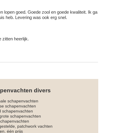
 en lopen goed. Goede zool en goede kwaliteit. Ik ga
uis heb. Levering was ook erg snel.
itten heerlijk.
penvachten divers
nale schapenvachten
dse schapenvachten
d schapenvachten
rote schapenvachten
 schapenvachten
estelde, patchwork vachten
en, één prijs