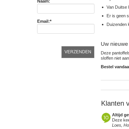
Naam:
Van Duitse 
Er is geen 
Email:*
Duizenden k
Uw nieuwe f
Deze pantoffels
sloffen niet aa
Bestel vandaa
Klanten 
Altijd g
Deze keer
Loes, H