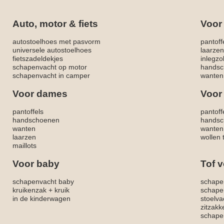
Auto, motor & fiets
Voor
autostoelhoes met pasvorm
pantoff
universele autostoelhoes
laarzen
fietszadeldekjes
inlegzo
schapenvacht op motor
handsc
schapenvacht in camper
wanten
Voor dames
Voor
pantoffels
pantoff
handschoenen
handsc
wanten
wanten
laarzen
wollen 
maillots
Voor baby
Tof v
schapenvacht baby
schape
kruikenzak + kruik
schape
in de kinderwagen
stoelva
zitzak
schapen