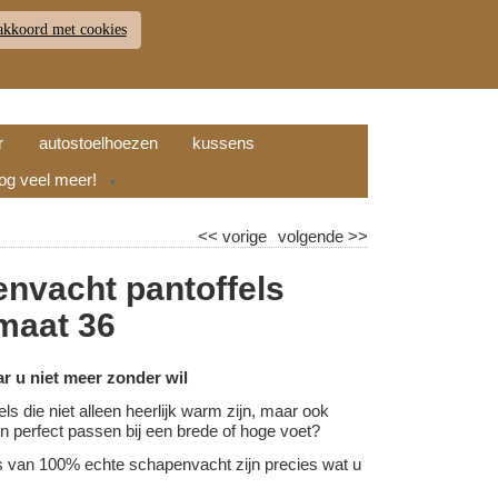
akkoord met cookies
JDEN
RETOUR
WINKELWAGEN (
0
)
9.7
r
autostoelhoezen
kussens
nog veel meer!
▼
<<
vorige
volgende
>>
nvacht pantoffels
 maat 36
ar u niet meer zonder wil
els die niet alleen heerlijk warm zijn, maar ook
l en perfect passen bij een brede of hoge voet?
s van 100% echte schapenvacht zijn precies wat u