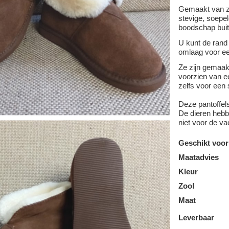
Gemaakt van z
stevige, soepel
boodschap buit
U kunt de rand
omlaag voor ee
Ze zijn gemaa
voorzien van ee
zelfs voor een 
Deze pantoffel
De dieren hebbe
niet voor de va
Geschikt voor
Maatadvies
Kleur
Zool
Maat
Leverbaar