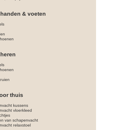
 handen & voeten
els
len
hoenen
 heren
els
hoenen
truien
oor thuis
nvacht kussens
nvacht vloerkleed
chtjes
ken van schapenvacht
vacht relaxstoel