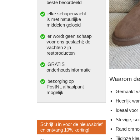
beste beoordeeld
elke
schapenvacht
is met natuurlijke
middelen gelooid
er wordt geen schaap
voor ons geslacht; de
vachten zijn
restproducten
GRATIS
onderhoudsinformatie
Waarom deze
bezorging op
PostNL afhaalpunt
Gemaakt va
mogelijk
Heerlijk wa
Ideaal voor
Stevige, so
Schrijf u in voor de nieuwsbrief
Rand omhoo
en ontvang 10% korting!
Tijdloze kleu