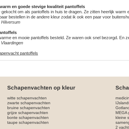
 warm en goede stevige kwaliteit pantoffels
 gekocht om als pantoffels in huis te dragen. Ze zitten heerlijk warm
aar bestellen in de andere kleur zodat ik ook een paar voor buitensh
 Hilversum
ntoffels
warme en mooie pantoffels besteld. Ze waren ook snel bezorgd. En ze z
, Vlaardingen
apenvacht pantoffels
Schapenvachten op kleur
Scha
witte schapenvachten
medici
zwarte schapenvachten
IJslan
bruine schapenvachten
Gotlan
grijze schapenvachten
MEGA g
bonte schapenvachten
kleine
taupe schapenvachten
sameng
2 vacht