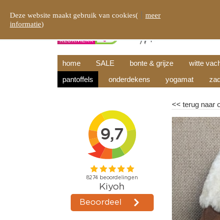
Deze website maakt gebruik van cookies(
meer
informatie
)
home
SALE
bonte & grijze
witte vac
pantoffels
onderdekens
yogamat
zad
<<
terug naar 