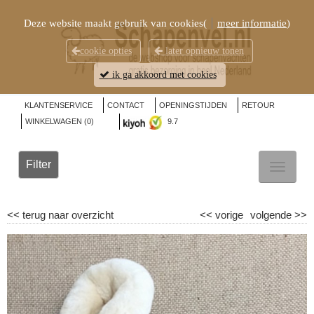
Deze website maakt gebruik van cookies(
meer informatie
)
cookie opties
later opnieuw tonen
ik ga akkoord met cookies
KLANTENSERVICE
CONTACT
OPENINGSTIJDEN
RETOUR
WINKELWAGEN (
0
)
9.7
Filter
TOGGL
NAVIG
<<
terug naar overzicht
<<
vorige
volgende
>>