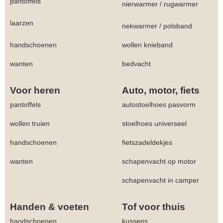
pantoffels
nierwarmer
/
rugwarmer
laarzen
nekwarmer
/
polsband
handschoenen
wollen knieband
wanten
bedvacht
Voor heren
Auto, motor, fiets
pantoffels
autostoelhoes pasvorm
wollen truien
stoelhoes universeel
handschoenen
fietszadeldekjes
wanten
schapenvacht op motor
schapenvacht in camper
Handen & voeten
Tof voor thuis
handschoenen
kussens