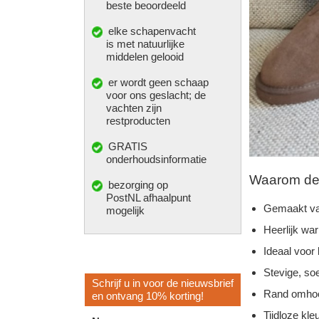
beste beoordeeld
elke
schapenvacht
is met natuurlijke
middelen gelooid
er wordt geen schaap
voor ons geslacht; de
vachten zijn
restproducten
GRATIS
onderhoudsinformatie
Waarom deze
bezorging op
PostNL afhaalpunt
Gemaakt va
mogelijk
Heerlijk wa
Ideaal voor
Stevige, so
Schrijf u in voor de nieuwsbrief
Rand omhoo
en ontvang 10% korting!
Tijdloze kleu