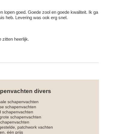
 en lopen goed. Goede zool en goede kwaliteit. Ik ga
uis heb. Levering was ook erg snel.
itten heerlijk.
penvachten divers
nale schapenvachten
dse schapenvachten
d schapenvachten
rote schapenvachten
 schapenvachten
estelde, patchwork vachten
en, één prijs