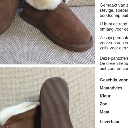
Gemaakt van z
stevige, soepel
boodschap buit
U kunt de rand
omlaag voor ee
Ze zijn gemaa
voorzien van ee
zelfs voor een 
Deze pantoffel
De dieren hebbe
niet voor de va
Geschikt voor
Maatadvies
Kleur
Zool
Maat
Leverbaar