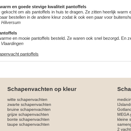
 warm en goede stevige kwaliteit pantoffels
 gekocht om als pantoffels in huis te dragen. Ze zitten heerlijk warm
aar bestellen in de andere kleur zodat ik ook een paar voor buitensh
 Hilversum
ntoffels
warme en mooie pantoffels besteld. Ze waren ook snel bezorgd. En ze z
, Vlaardingen
apenvacht pantoffels
Schapenvachten op kleur
Scha
witte schapenvachten
medici
zwarte schapenvachten
IJslan
bruine schapenvachten
Gotlan
grijze schapenvachten
MEGA g
bonte schapenvachten
kleine
taupe schapenvachten
sameng
2 vacht