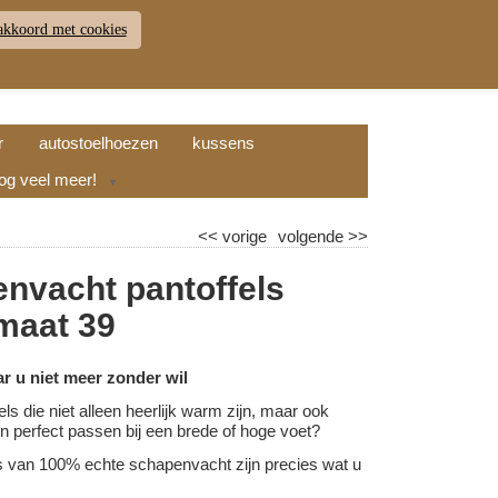
akkoord met cookies
JDEN
RETOUR
WINKELWAGEN (
0
)
9.7
r
autostoelhoezen
kussens
nog veel meer!
▼
<<
vorige
volgende
>>
nvacht pantoffels
 maat 39
ar u niet meer zonder wil
els die niet alleen heerlijk warm zijn, maar ook
l en perfect passen bij een brede of hoge voet?
s van 100% echte schapenvacht zijn precies wat u