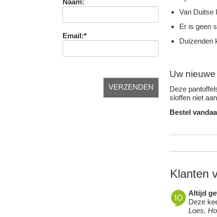
Naam:
Van Duitse 
Er is geen 
Email:*
Duizenden k
Uw nieuwe f
Deze pantoffels
sloffen niet aa
Bestel vandaa
Klanten 
Altijd g
Deze keer
Loes, H