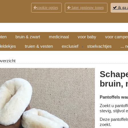
cookie opties
later opnieuw tonen
ik ga 
KLANTENSERVICE
CONTACT
OPENINGSTI
hten
bruin & zwart
medicinaal
voor baby
voor campe
eldekjes
truien & vesten
exclusief
stoelvachtjes
... 
▼
overzicht
Schape
bruin,
Pantoffels wa
Zoekt u pantoff
stevig, stijlvo
Deze pantoffel
zoekt.