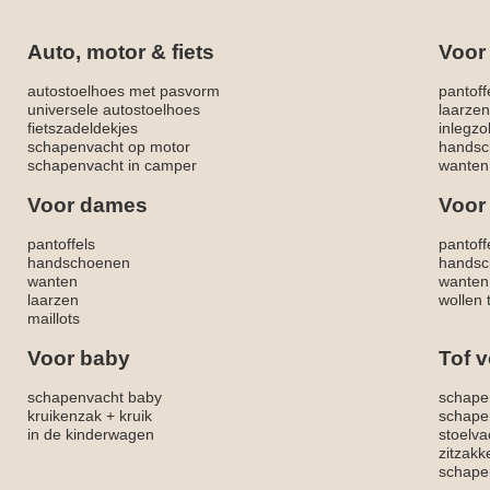
Auto, motor & fiets
Voor
autostoelhoes met pasvorm
pantoff
universele autostoelhoes
laarzen
fietszadeldekjes
inlegzo
schapenvacht op motor
handsc
schapenvacht in camper
wanten
Voor dames
Voor
pantoffels
pantoff
handschoenen
handsc
wanten
wanten
laarzen
wollen 
maillots
Voor baby
Tof v
schapenvacht baby
schape
kruikenzak + kruik
schape
in de kinderwagen
stoelva
zitzak
schapen