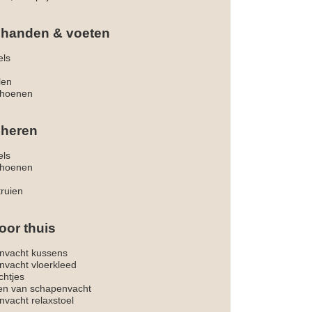
 handen & voeten
els
len
hoenen
 heren
els
hoenen
truien
oor thuis
nvacht kussens
nvacht vloerkleed
chtjes
ken van schapenvacht
vacht relaxstoel