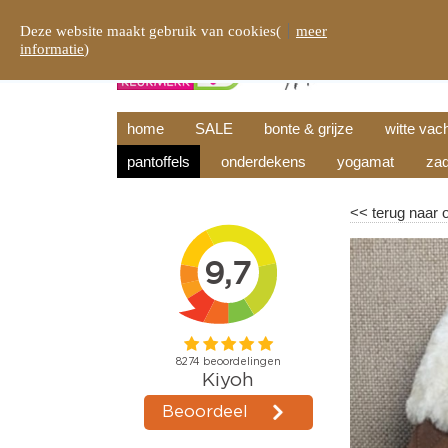
Deze website maakt gebruik van cookies(
meer
informatie
)
home
SALE
bonte & grijze
witte vac
pantoffels
onderdekens
yogamat
zad
<<
terug naar 