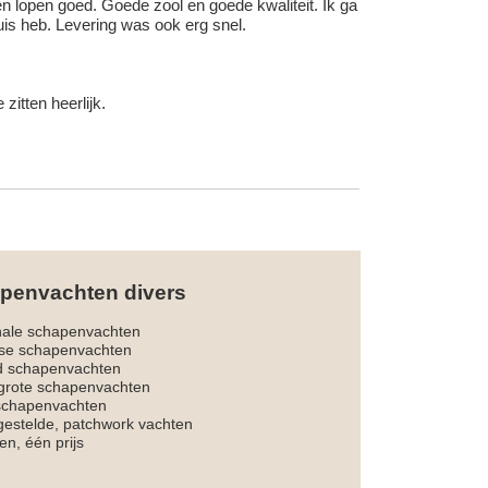
 en lopen goed. Goede zool en goede kwaliteit. Ik ga
uis heb. Levering was ook erg snel.
itten heerlijk.
penvachten divers
nale schapenvachten
dse schapenvachten
d schapenvachten
rote schapenvachten
 schapenvachten
estelde, patchwork vachten
en, één prijs