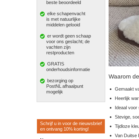
beste beoordeeld
elke
schapenvacht
is met natuurlijke
middelen gelooid
er wordt geen schaap
voor ons geslacht; de
vachten zijn
restproducten
GRATIS
onderhoudsinformatie
Waarom deze
bezorging op
PostNL afhaalpunt
Gemaakt va
mogelijk
Heerlijk wa
Ideaal voor
Stevige, so
Schrijf u in voor de nieuwsbrief
Tijdloze kleu
en ontvang 10% korting!
Van Duitse 