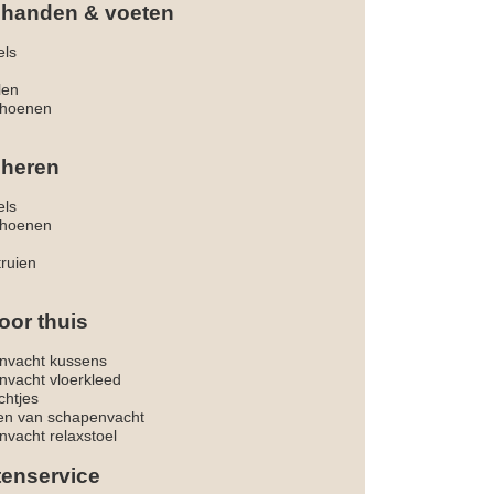
 handen & voeten
els
len
hoenen
 heren
els
hoenen
truien
oor thuis
nvacht kussens
nvacht vloerkleed
chtjes
ken van schapenvacht
vacht relaxstoel
tenservice