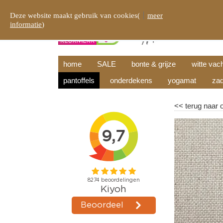
Deze website maakt gebruik van cookies(
meer
informatie
)
home
SALE
bonte & grijze
witte vac
pantoffels
onderdekens
yogamat
zad
<<
terug naar 