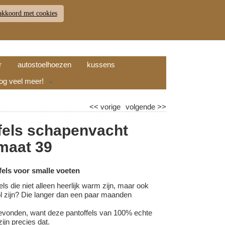
akkoord met cookies
JDEN
RETOUR
WINKELWAGEN (
0
)
9.7
r
autostoelhoezen
kussens
nog veel meer!
▼
<<
vorige
volgende
>>
fels schapenvacht
 maat 39
els voor smalle voeten
els die niet alleen heerlijk warm zijn, maar ook
vol zijn? Die langer dan een paar maanden
evonden, want deze pantoffels van 100% echte
ijn precies dat.