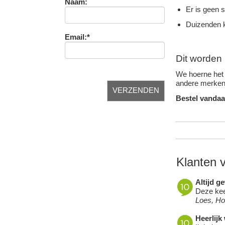
Naam:
Er is geen 
Duizenden k
Email:*
Dit worden 
We hoerne het 
andere merken 
Bestel vandaa
Klanten 
Altijd g
Deze keer
Loes, H
Heerlijk