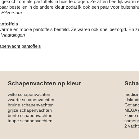
 gekocht om als pantoffels in huis te dragen. Ze zitten heerlijk warm
aar bestellen in de andere kleur zodat ik ook een paar voor buitensh
 Hilversum
ntoffels
warme en mooie pantoffels besteld. Ze waren ook snel bezorgd. En ze z
, Vlaardingen
apenvacht pantoffels
Schapenvachten op kleur
Scha
witte schapenvachten
medici
zwarte schapenvachten
IJslan
bruine schapenvachten
Gotlan
grijze schapenvachten
MEGA g
bonte schapenvachten
kleine
taupe schapenvachten
sameng
2 vacht