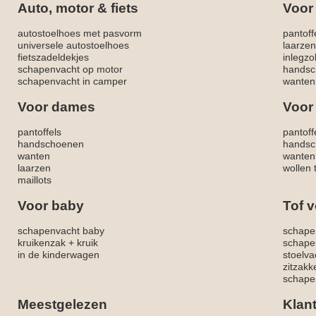
Auto, motor & fiets
Voor
autostoelhoes met pasvorm
pantoff
universele autostoelhoes
laarzen
fietszadeldekjes
inlegzo
schapenvacht op motor
handsc
schapenvacht in camper
wanten
Voor dames
Voor
pantoffels
pantoff
handschoenen
handsc
wanten
wanten
laarzen
wollen 
maillots
Voor baby
Tof v
schapenvacht baby
schape
kruikenzak + kruik
schape
in de kinderwagen
stoelva
zitzak
schapen
Meestgelezen
Klan