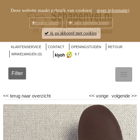
Deze website maakt gebruik van cookies(
meer informatie
)
cookie opties
later opnieuw tonen
ik ga akkoord met cookies
KLANTENSERVICE
CONTACT
OPENINGSTIJDEN
RETOUR
WINKELWAGEN (
0
)
9.7
Filter
TOGGL
NAVIG
<<
terug naar overzicht
<<
vorige
volgende
>>