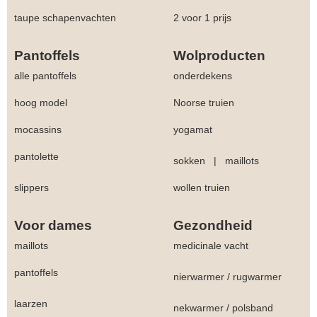
taupe schapenvachten
2 voor 1 prijs
Pantoffels
Wolproducten
alle pantoffels
onderdekens
hoog model
Noorse truien
mocassins
yogamat
pantolette
sokken
|
maillots
slippers
wollen truien
Voor dames
Gezondheid
maillots
medicinale vacht
pantoffels
nierwarmer
/
rugwarmer
laarzen
nekwarmer
/
polsband