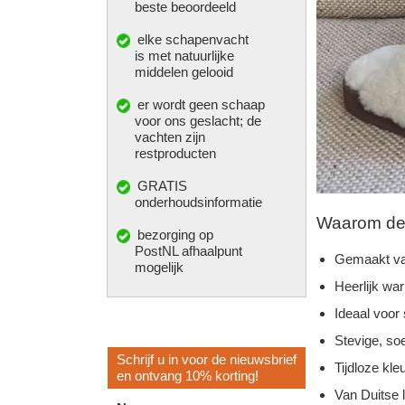
beste beoordeeld
elke
schapenvacht
is met natuurlijke
middelen gelooid
er wordt geen schaap
voor ons geslacht; de
vachten zijn
restproducten
GRATIS
onderhoudsinformatie
Waarom deze
bezorging op
PostNL afhaalpunt
Gemaakt va
mogelijk
Heerlijk wa
Ideaal voor
Stevige, so
Schrijf u in voor de nieuwsbrief
Tijdloze kleu
en ontvang 10% korting!
Van Duitse 