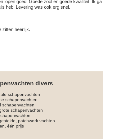
 en lopen goed. Goede zool en goede kwaliteit. Ik ga
uis heb. Levering was ook erg snel.
itten heerlijk.
penvachten divers
nale schapenvachten
dse schapenvachten
d schapenvachten
rote schapenvachten
 schapenvachten
estelde, patchwork vachten
en, één prijs