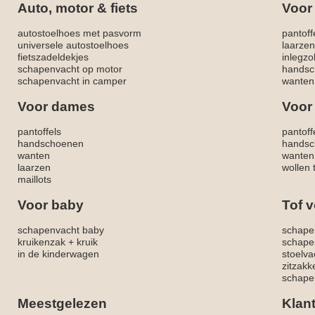
Auto, motor & fiets
Voor
autostoelhoes met pasvorm
pantoff
universele autostoelhoes
laarzen
fietszadeldekjes
inlegzo
schapenvacht op motor
handsc
schapenvacht in camper
wanten
Voor dames
Voor
pantoffels
pantoff
handschoenen
handsc
wanten
wanten
laarzen
wollen 
maillots
Voor baby
Tof v
schapenvacht baby
schape
kruikenzak + kruik
schape
in de kinderwagen
stoelva
zitzak
schapen
Meestgelezen
Klan