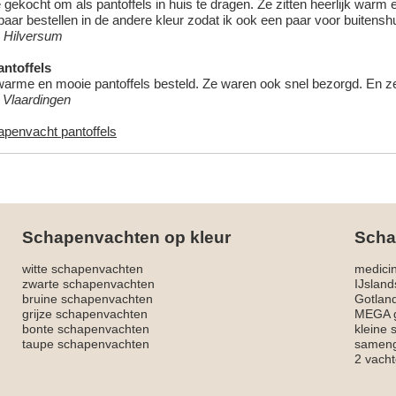
 gekocht om als pantoffels in huis te dragen. Ze zitten heerlijk warm
aar bestellen in de andere kleur zodat ik ook een paar voor buitensh
 Hilversum
ntoffels
warme en mooie pantoffels besteld. Ze waren ook snel bezorgd. En ze z
, Vlaardingen
apenvacht pantoffels
Schapenvachten op kleur
Scha
witte schapenvachten
medici
zwarte schapenvachten
IJslan
bruine schapenvachten
Gotlan
grijze schapenvachten
MEGA g
bonte schapenvachten
kleine
taupe schapenvachten
sameng
2 vacht