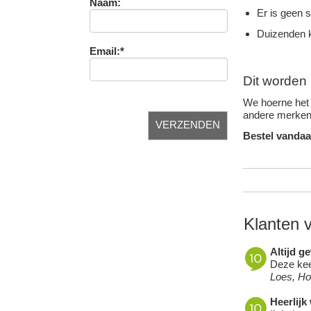
Naam:
Er is geen 
Duizenden k
Email:*
Dit worden 
We hoerne het 
andere merken 
Bestel vandaa
Klanten 
Altijd g
Deze keer
Loes, H
Heerlijk