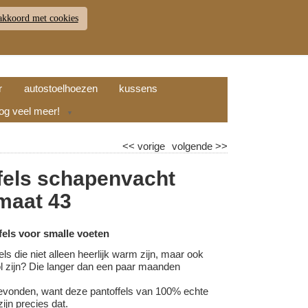
akkoord met cookies
JDEN
RETOUR
WINKELWAGEN (
0
)
9.7
r
autostoelhoezen
kussens
nog veel meer!
▼
<<
vorige
volgende
>>
fels schapenvacht
 maat 43
els voor smalle voeten
els die niet alleen heerlijk warm zijn, maar ook
vol zijn? Die langer dan een paar maanden
evonden, want deze pantoffels van 100% echte
ijn precies dat.