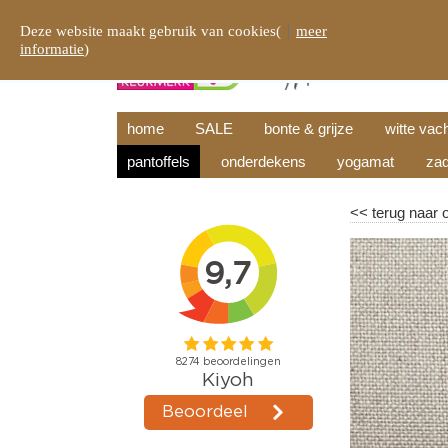
Deze website maakt gebruik van cookies(
meer
informatie
)
home
SALE
bonte & grijze
witte vac
pantoffels
onderdekens
yogamat
zad
<<
terug naar 