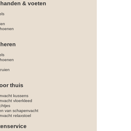
 handen & voeten
els
len
hoenen
 heren
els
hoenen
truien
oor thuis
nvacht kussens
nvacht vloerkleed
chtjes
ken van schapenvacht
vacht relaxstoel
tenservice