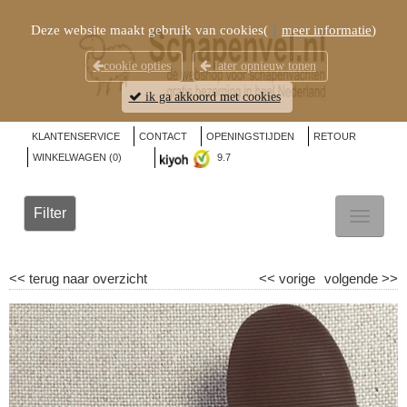
Deze website maakt gebruik van cookies(
meer informatie
)
cookie opties
later opnieuw tonen
ik ga akkoord met cookies
KLANTENSERVICE
CONTACT
OPENINGSTIJDEN
RETOUR
WINKELWAGEN (
0
)
9.7
Filter
TOGGL
NAVIG
<<
terug naar overzicht
<<
vorige
volgende
>>