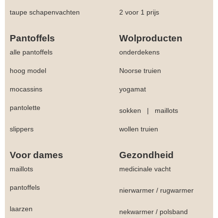
taupe schapenvachten
2 voor 1 prijs
Pantoffels
Wolproducten
alle pantoffels
onderdekens
hoog model
Noorse truien
mocassins
yogamat
pantolette
sokken
|
maillots
slippers
wollen truien
Voor dames
Gezondheid
maillots
medicinale vacht
pantoffels
nierwarmer
/
rugwarmer
laarzen
nekwarmer
/
polsband