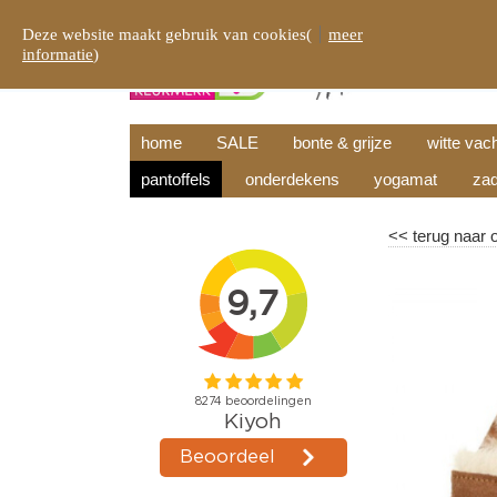
Deze website maakt gebruik van cookies(
meer
informatie
)
home
SALE
bonte & grijze
witte vac
pantoffels
onderdekens
yogamat
zad
<<
terug naar 