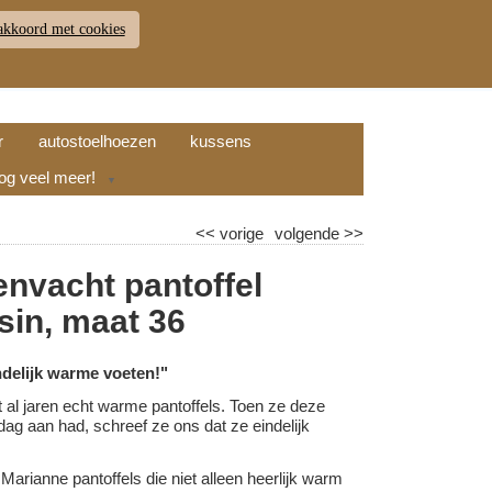
akkoord met cookies
JDEN
RETOUR
WINKELWAGEN (
0
)
9.7
r
autostoelhoezen
kussens
nog veel meer!
▼
<<
vorige
volgende
>>
nvacht pantoffel
in, maat 36
ndelijk warme voeten!"
 al jaren echt warme pantoffels. Toen ze deze
ag aan had, schreef ze ons dat ze eindelijk
 Marianne pantoffels die niet alleen heerlijk warm