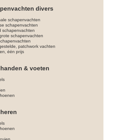
penvachten divers
nale schapenvachten
dse schapenvachten
d schapenvachten
rote schapenvachten
 schapenvachten
estelde, patchwork vachten
en, één prijs
 handen & voeten
els
len
hoenen
 heren
els
hoenen
truien