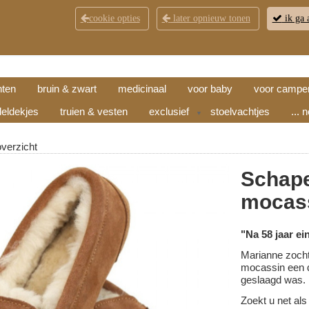
cookie opties
later opnieuw tonen
ik ga 
KLANTENSERVICE
CONTACT
OPENINGSTI
hten
bruin & zwart
medicinaal
voor baby
voor campe
eldekjes
truien & vesten
exclusief
stoelvachtjes
... 
▼
overzicht
Schape
mocass
"Na 58 jaar ei
Marianne zocht
mocassin een d
geslaagd was.
Zoekt u net als