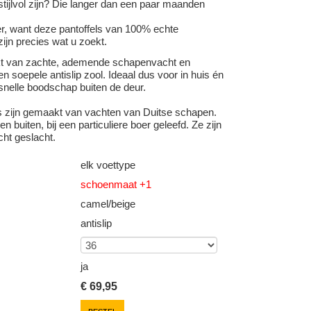
stijlvol zijn? Die langer dan een paar maanden
er, want deze pantoffels van 100% echte
ijn precies wat u zoekt.
kt van zachte, ademende schapenvacht en
n soepele antislip zool. Ideaal dus voor in huis én
snelle boodschap buiten de deur.
s zijn gemaakt van vachten van Duitse schapen.
n buiten, bij een particuliere boer geleefd. Ze zijn
cht geslacht.
elk voettype
schoenmaat +1
camel/beige
antislip
ja
€
69,95