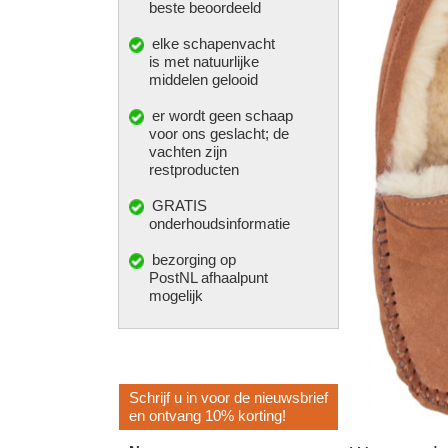
beste beoordeeld
elke
schapenvacht
is met natuurlijke
middelen gelooid
er wordt geen schaap
voor ons geslacht; de
vachten zijn
restproducten
GRATIS
onderhoudsinformatie
bezorging op
PostNL afhaalpunt
mogelijk
Schrijf u in voor de nieuwsbrief
en ontvang 10% korting!