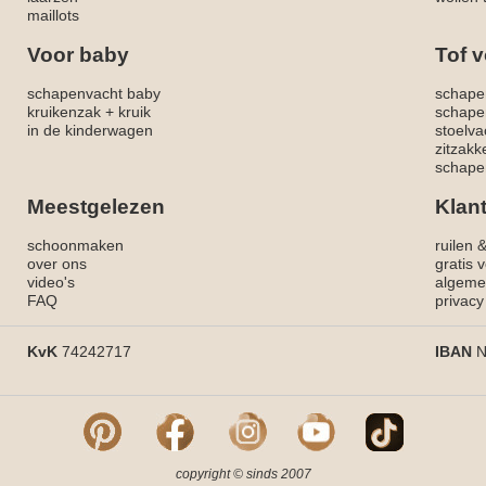
maillots
Voor baby
Tof v
schapenvacht baby
schape
kruikenzak + kruik
schape
in de kinderwagen
stoelva
zitzak
schapen
Meestgelezen
Klan
schoonmaken
ruilen 
over ons
gratis 
video's
algeme
FAQ
privacy
KvK
74242717
IBAN
N
copyright © sinds 2007