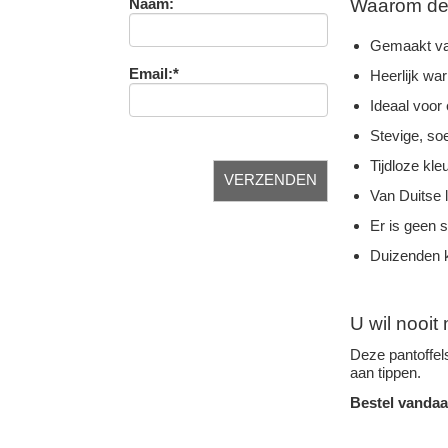
Waarom deze
Naam:
Gemaakt va
Email:*
Heerlijk wa
Ideaal voor 
Stevige, so
Tijdloze kleu
Van Duitse 
Er is geen 
Duizenden k
U wil nooi
Deze pantoffel
aan tippen.
Bestel vandaa