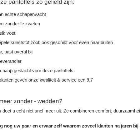
 pantoffels zo geliefd zijn:
n echte schapenvacht
rm zonder te zweten
elk voet
epele kunststof zool: ook geschikt voor even naar buiten
r, past overal bij
leverancier
schaap geslacht voor deze pantoffels
lanten geven onze kwaliteit & service een 9,7
t meer zonder - wedden?
s doet u echt niet snel meer uit. Ze combineren comfort, duurzaamhei
g nog uw paar en ervaar zelf waarom zoveel klanten na jaren bij