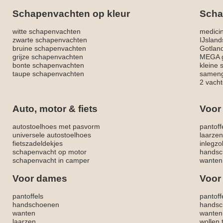
Schapenvachten op kleur
Scha
witte schapenvachten
medici
zwarte schapenvachten
IJslan
bruine schapenvachten
Gotlan
grijze schapenvachten
MEGA g
bonte schapenvachten
kleine
taupe schapenvachten
sameng
2 vacht
Auto, motor & fiets
Voor
autostoelhoes met pasvorm
pantoff
universele autostoelhoes
laarzen
fietszadeldekjes
inlegzo
schapenvacht op motor
handsc
schapenvacht in camper
wanten
Voor dames
Voor
pantoffels
pantoff
handschoenen
handsc
wanten
wanten
laarzen
wollen 