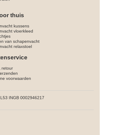
oor thuis
nvacht kussens
nvacht vloerkleed
chtjes
ken van schapenvacht
vacht relaxstoel
tenservice
& retour
verzenden
ne voorwaarden
L53 INGB 0002946217