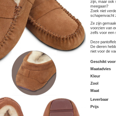
zijn, maar ook 
meegaan?
Zoek niet verd
schapenvacht z
Ze zijn gemaa
voorzien van ee
zelfs voor een 
Deze pantoffel
De dieren hebbe
niet voor de va
Geschikt voor
Maatadvies
Kleur
Zool
Maat
Leverbaar
Prijs