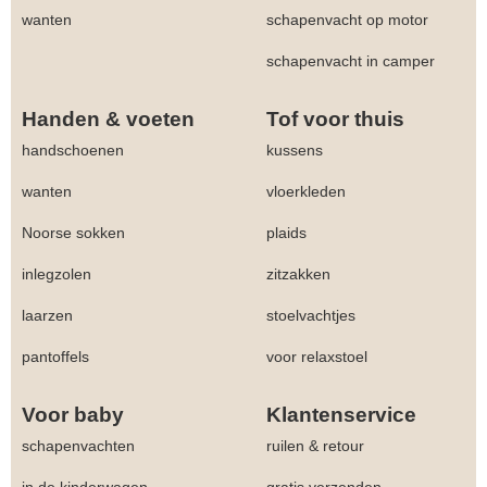
wanten
schapenvacht op motor
schapenvacht in camper
Handen & voeten
Tof voor thuis
handschoenen
kussens
wanten
vloerkleden
Noorse sokken
plaids
inlegzolen
zitzakken
laarzen
stoelvachtjes
pantoffels
voor relaxstoel
Voor baby
Klantenservice
schapenvachten
ruilen & retour
in de kinderwagen
gratis verzenden