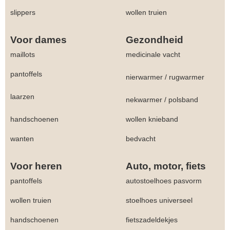
slippers
wollen truien
Voor dames
Gezondheid
maillots
medicinale vacht
pantoffels
nierwarmer
/
rugwarmer
laarzen
nekwarmer
/
polsband
handschoenen
wollen knieband
wanten
bedvacht
Voor heren
Auto, motor, fiets
pantoffels
autostoelhoes pasvorm
wollen truien
stoelhoes universeel
handschoenen
fietszadeldekjes