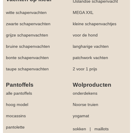
IJslandse schapenvacht
witte schapenvachten
MEGA XXL
zwarte schapenvachten
kleine schapenvachtjes
grijze schapenvachten
voor de hond
bruine schapenvachten
langharige vachten
bonte schapenvachten
patchwork vachten
taupe schapenvachten
2 voor 1 prijs
Pantoffels
Wolproducten
alle pantoffels
onderdekens
hoog model
Noorse truien
mocassins
yogamat
pantolette
sokken
|
maillots