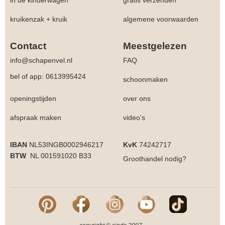
kruikenzak + kruik
algemene voorwaarden
Contact
Meestgelezen
info@schapenvel.nl
FAQ
bel of app: 0613995424
schoonmaken
openingstijden
over ons
afspraak maken
video's
IBAN
NL53INGB0002946217
KvK
74242717
BTW
NL 001591020 B33
Groothandel
nodig?