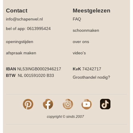
Contact
Meestgelezen
info@schapenvel.nl
FAQ
bel of app: 0613995424
schoonmaken
openingstijden
over ons
afspraak maken
video's
IBAN
NL53INGB0002946217
KvK
74242717
BTW
NL 001591020 B33
Groothandel
nodig?
copyright © sinds 2007