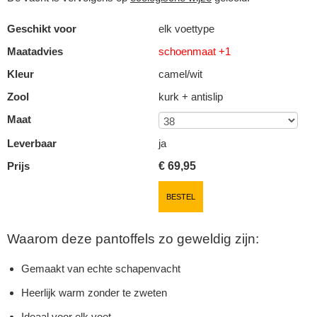
Geschikt voor
elk voettype
Maatadvies
schoenmaat +1
Kleur
camel/wit
Zool
kurk + antislip
Maat
Leverbaar
ja
Prijs
€
69,95
BESTEL
Waarom deze pantoffels zo geweldig zijn:
Gemaakt van echte schapenvacht
Heerlijk warm zonder te zweten
Ideaal voor elk voet