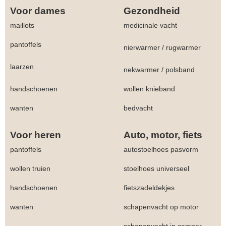
Voor dames
Gezondheid
maillots
medicinale vacht
pantoffels
nierwarmer
/
rugwarmer
laarzen
nekwarmer
/
polsband
handschoenen
wollen knieband
wanten
bedvacht
Voor heren
Auto, motor, fiets
pantoffels
autostoelhoes pasvorm
wollen truien
stoelhoes universeel
handschoenen
fietszadeldekjes
wanten
schapenvacht op motor
schapenvacht in camper