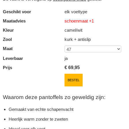
Geschikt voor
elk voettype
Maatadvies
schoenmaat +1
Kleur
camel/wit
Zool
kurk + antislip
Maat
Leverbaar
ja
Prijs
€
69,95
BESTEL
Waarom deze pantoffels zo geweldig zijn:
Gemaakt van echte schapenvacht
Heerlijk warm zonder te zweten
Ideaal voor elk voet