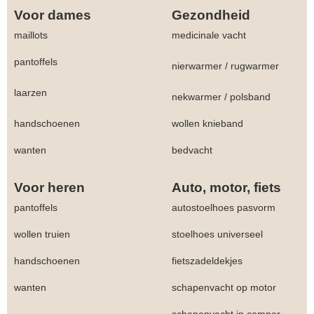
Voor dames
Gezondheid
maillots
medicinale vacht
pantoffels
nierwarmer
/
rugwarmer
laarzen
nekwarmer
/
polsband
handschoenen
wollen knieband
wanten
bedvacht
Voor heren
Auto, motor, fiets
pantoffels
autostoelhoes pasvorm
wollen truien
stoelhoes universeel
handschoenen
fietszadeldekjes
wanten
schapenvacht op motor
schapenvacht in camper