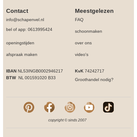
Contact
Meestgelezen
info@schapenvel.nl
FAQ
bel of app: 0613995424
schoonmaken
openingstijden
over ons
afspraak maken
video's
IBAN
NL53INGB0002946217
KvK
74242717
BTW
NL 001591020 B33
Groothandel
nodig?
copyright © sinds 2007