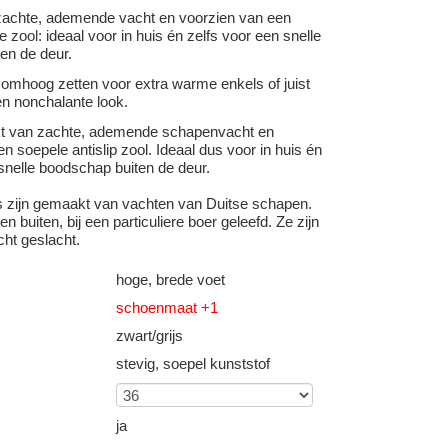
achte, ademende vacht en voorzien van een
e zool: ideaal voor in huis én zelfs voor een snelle
en de deur.
 omhoog zetten voor extra warme enkels of juist
n nonchalante look.
kt van zachte, ademende schapenvacht en
n soepele antislip zool. Ideaal dus voor in huis én
snelle boodschap buiten de deur.
s zijn gemaakt van vachten van Duitse schapen.
n buiten, bij een particuliere boer geleefd. Ze zijn
cht geslacht.
hoge, brede voet
schoenmaat +1
zwart/grijs
stevig, soepel kunststof
ja