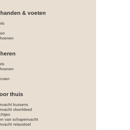
 handen & voeten
els
len
hoenen
 heren
els
hoenen
truien
oor thuis
nvacht kussens
nvacht vloerkleed
chtjes
ken van schapenvacht
vacht relaxstoel