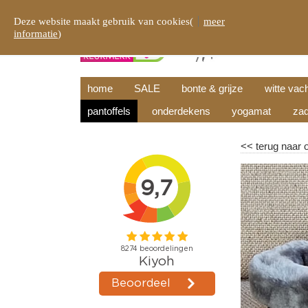
Deze website maakt gebruik van cookies(
meer
informatie
)
home
SALE
bonte & grijze
witte vac
pantoffels
onderdekens
yogamat
zad
<<
terug naar 