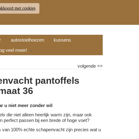
akkoord met cookies
JDEN
RETOUR
WINKELWAGEN (
0
)
9.7
r
autostoelhoezen
kussens
nog veel meer!
▼
volgende
>>
nvacht pantoffels
 maat 36
ar u niet meer zonder wil
els die niet alleen heerlijk warm zijn, maar ook
l en perfect passen bij een brede of hoge voet?
s van 100% echte schapenvacht zijn precies wat u