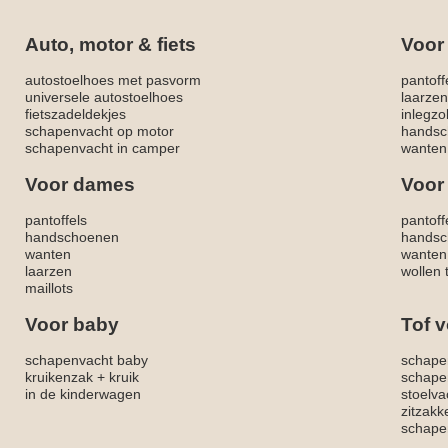
Auto, motor & fiets
Voor
autostoelhoes met pasvorm
pantoff
universele autostoelhoes
laarzen
fietszadeldekjes
inlegzo
schapenvacht op motor
handsc
schapenvacht in camper
wanten
Voor dames
Voor
pantoffels
pantoff
handschoenen
handsc
wanten
wanten
laarzen
wollen 
maillots
Voor baby
Tof v
schapenvacht baby
schape
kruikenzak + kruik
schape
in de kinderwagen
stoelva
zitzak
schapen