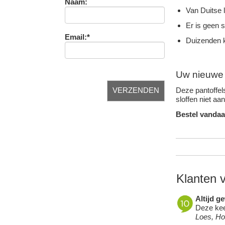
Naam:
Van Duitse 
Er is geen 
Email:*
Duizenden k
Uw nieuwe f
Deze pantoffels
sloffen niet aa
Bestel vandaa
Klanten 
Altijd g
Deze keer
Loes, H