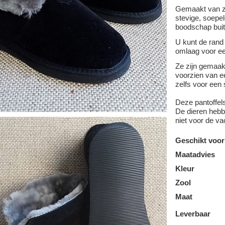
Gemaakt van z
stevige, soepel
boodschap buit
U kunt de rand
omlaag voor ee
Ze zijn gemaa
voorzien van ee
zelfs voor een 
Deze pantoffel
De dieren hebbe
niet voor de va
Geschikt voor
Maatadvies
Kleur
Zool
Maat
Leverbaar