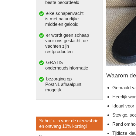
beste beoordeeld
elke
schapenvacht
is met natuurlijke
middelen gelooid
er wordt geen schaap
voor ons geslacht; de
vachten zijn
restproducten
GRATIS
onderhoudsinformatie
Waarom deze
bezorging op
PostNL afhaalpunt
Gemaakt va
mogelijk
Heerlijk wa
Ideaal voor
Stevige, so
Schrijf u in voor de nieuwsbrief
Rand omhoo
en ontvang 10% korting!
Tijdloze kleu