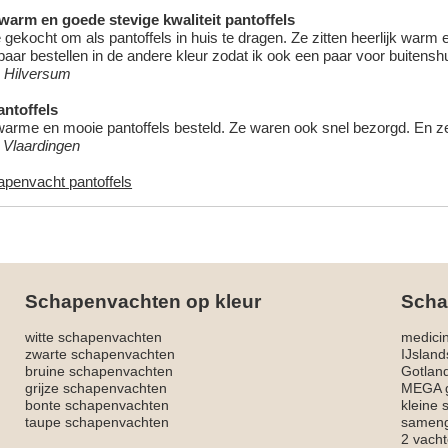
 warm en goede stevige kwaliteit pantoffels
 gekocht om als pantoffels in huis te dragen. Ze zitten heerlijk warm
aar bestellen in de andere kleur zodat ik ook een paar voor buitensh
 Hilversum
ntoffels
warme en mooie pantoffels besteld. Ze waren ook snel bezorgd. En ze z
, Vlaardingen
apenvacht pantoffels
Schapenvachten op kleur
Scha
witte schapenvachten
medici
zwarte schapenvachten
IJslan
bruine schapenvachten
Gotlan
grijze schapenvachten
MEGA g
bonte schapenvachten
kleine
taupe schapenvachten
sameng
2 vacht