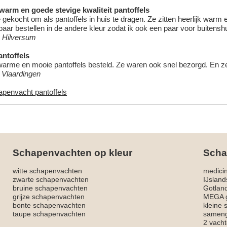
 warm en goede stevige kwaliteit pantoffels
 gekocht om als pantoffels in huis te dragen. Ze zitten heerlijk warm
aar bestellen in de andere kleur zodat ik ook een paar voor buitensh
 Hilversum
ntoffels
warme en mooie pantoffels besteld. Ze waren ook snel bezorgd. En ze z
, Vlaardingen
apenvacht pantoffels
Schapenvachten op kleur
Scha
witte schapenvachten
medici
zwarte schapenvachten
IJslan
bruine schapenvachten
Gotlan
grijze schapenvachten
MEGA g
bonte schapenvachten
kleine
taupe schapenvachten
sameng
2 vacht