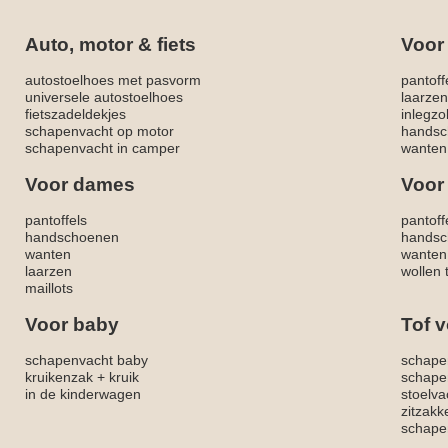
Auto, motor & fiets
Voor
autostoelhoes met pasvorm
pantoff
universele autostoelhoes
laarzen
fietszadeldekjes
inlegzo
schapenvacht op motor
handsc
schapenvacht in camper
wanten
Voor dames
Voor
pantoffels
pantoff
handschoenen
handsc
wanten
wanten
laarzen
wollen 
maillots
Voor baby
Tof v
schapenvacht baby
schape
kruikenzak + kruik
schape
in de kinderwagen
stoelva
zitzak
schapen