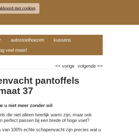
akkoord met cookies
JDEN
RETOUR
WINKELWAGEN (
0
)
9.7
r
autostoelhoezen
kussens
nog veel meer!
▼
<<
vorige
volgende
>>
nvacht pantoffels
 maat 37
ar u niet meer zonder wil
els die niet alleen heerlijk warm zijn, maar ook
l en perfect passen bij een brede of hoge voet?
s van 100% echte schapenvacht zijn precies wat u