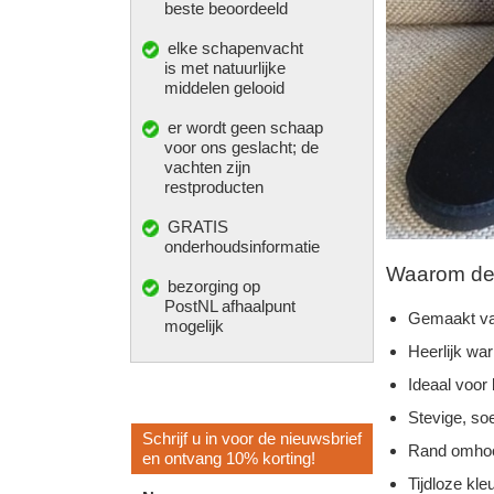
beste beoordeeld
elke
schapenvacht
is met natuurlijke
middelen gelooid
er wordt geen schaap
voor ons geslacht; de
vachten zijn
restproducten
GRATIS
onderhoudsinformatie
Waarom deze
bezorging op
PostNL afhaalpunt
Gemaakt va
mogelijk
Heerlijk wa
Ideaal voor
Stevige, so
Schrijf u in voor de nieuwsbrief
Rand omhoo
en ontvang 10% korting!
Tijdloze kleu