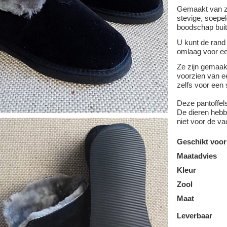
Gemaakt van z
stevige, soepel
boodschap buit
U kunt de rand
omlaag voor ee
Ze zijn gemaa
voorzien van ee
zelfs voor een 
Deze pantoffel
De dieren hebbe
niet voor de va
Geschikt voor
Maatadvies
Kleur
Zool
Maat
Leverbaar