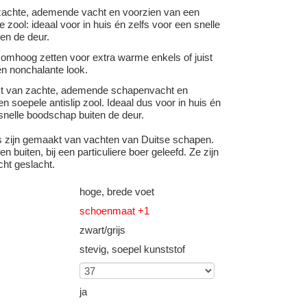
achte, ademende vacht en voorzien van een
e zool: ideaal voor in huis én zelfs voor een snelle
en de deur.
 omhoog zetten voor extra warme enkels of juist
n nonchalante look.
kt van zachte, ademende schapenvacht en
n soepele antislip zool. Ideaal dus voor in huis én
snelle boodschap buiten de deur.
s zijn gemaakt van vachten van Duitse schapen.
n buiten, bij een particuliere boer geleefd. Ze zijn
cht geslacht.
hoge, brede voet
schoenmaat +1
zwart/grijs
stevig, soepel kunststof
ja