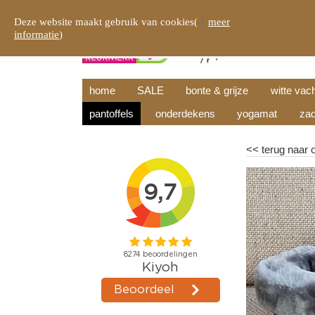
Deze website maakt gebruik van cookies(
meer
informatie
)
home
SALE
bonte & grijze
witte vac
pantoffels
onderdekens
yogamat
zad
<<
terug naar 