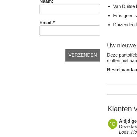
Naam:
Van Duitse 
Er is geen 
Email:*
Duizenden k
Uw nieuwe f
Deze pantoffels
sloffen niet aa
Bestel vandaa
Klanten 
Altijd g
Deze keer
Loes, H