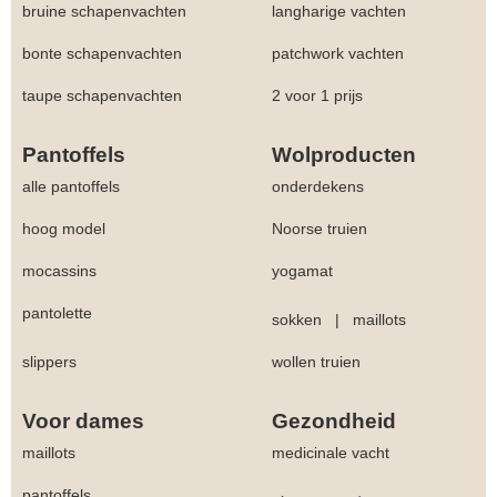
bruine schapenvachten
langharige vachten
bonte schapenvachten
patchwork vachten
taupe schapenvachten
2 voor 1 prijs
Pantoffels
Wolproducten
alle pantoffels
onderdekens
hoog model
Noorse truien
mocassins
yogamat
pantolette
sokken
|
maillots
slippers
wollen truien
Voor dames
Gezondheid
maillots
medicinale vacht
pantoffels