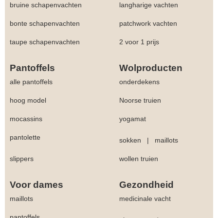
bruine schapenvachten
langharige vachten
bonte schapenvachten
patchwork vachten
taupe schapenvachten
2 voor 1 prijs
Pantoffels
Wolproducten
alle pantoffels
onderdekens
hoog model
Noorse truien
mocassins
yogamat
pantolette
sokken
|
maillots
slippers
wollen truien
Voor dames
Gezondheid
maillots
medicinale vacht
pantoffels