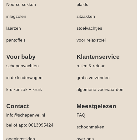
Noorse sokken
plaids
inlegzolen
zitzakken
laarzen
stoelvachtjes
pantoffels
voor relaxstoel
Voor baby
Klantenservice
schapenvachten
ruilen & retour
in de kinderwagen
gratis verzenden
kruikenzak + kruik
algemene voorwaarden
Contact
Meestgelezen
info@schapenvel.nl
FAQ
bel of app: 0613995424
schoonmaken
openingstijden
over ons