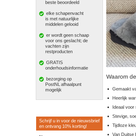
beste beoordeeld
elke
schapenvacht
is met natuurlijke
middelen gelooid
er wordt geen schaap
voor ons geslacht; de
vachten zijn
restproducten
GRATIS
onderhoudsinformatie
Waarom deze
bezorging op
PostNL afhaalpunt
Gemaakt va
mogelijk
Heerlijk wa
Ideaal voor
Stevige, so
Schrijf u in voor de nieuwsbrief
Tijdloze kleu
en ontvang 10% korting!
Van Duitse 