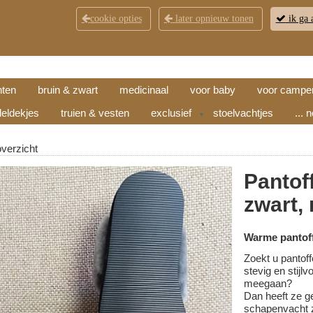
cookie opties
later opnieuw tonen
ik ga 
KLANTENSERVICE
CONTACT
OPENINGSTI
hten
bruin & zwart
medicinaal
voor baby
voor campe
eldekjes
truien & vesten
exclusief
stoelvachtjes
... 
▼
overzicht
Pantof
zwart,
Warme pantoff
Zoekt u pantoff
stevig en stijl
meegaan?
Dan heeft ze g
schapenvacht z