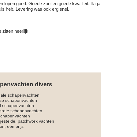
 en lopen goed. Goede zool en goede kwaliteit. Ik ga
uis heb. Levering was ook erg snel.
itten heerlijk.
penvachten divers
nale schapenvachten
dse schapenvachten
d schapenvachten
rote schapenvachten
 schapenvachten
estelde, patchwork vachten
en, één prijs