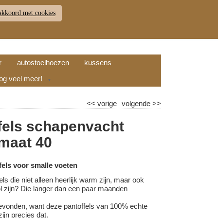
akkoord met cookies
JDEN
RETOUR
WINKELWAGEN (
0
)
9.7
r
autostoelhoezen
kussens
nog veel meer!
▼
<<
vorige
volgende
>>
fels schapenvacht
 maat 40
els voor smalle voeten
els die niet alleen heerlijk warm zijn, maar ook
vol zijn? Die langer dan een paar maanden
evonden, want deze pantoffels van 100% echte
ijn precies dat.