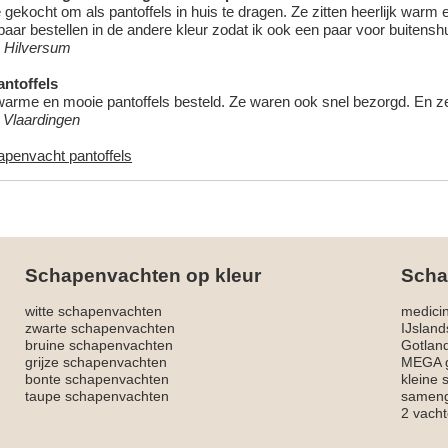
 gekocht om als pantoffels in huis te dragen. Ze zitten heerlijk warm
aar bestellen in de andere kleur zodat ik ook een paar voor buitensh
 Hilversum
ntoffels
warme en mooie pantoffels besteld. Ze waren ook snel bezorgd. En ze z
, Vlaardingen
apenvacht pantoffels
Schapenvachten op kleur
Scha
witte schapenvachten
medici
zwarte schapenvachten
IJslan
bruine schapenvachten
Gotlan
grijze schapenvachten
MEGA g
bonte schapenvachten
kleine
taupe schapenvachten
sameng
2 vacht