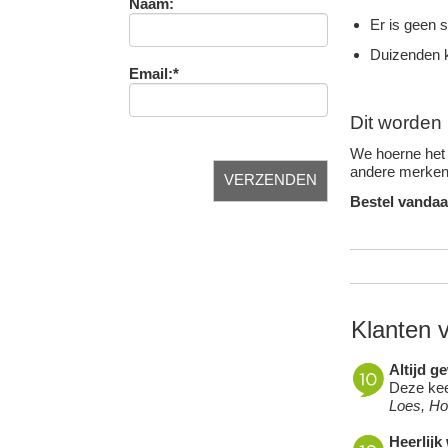
Naam:
Er is geen 
Duizenden k
Email:*
Dit worden 
We hoerne het 
andere merken 
Bestel vandaa
Klanten 
Altijd g
Deze keer
Loes, H
Heerlijk