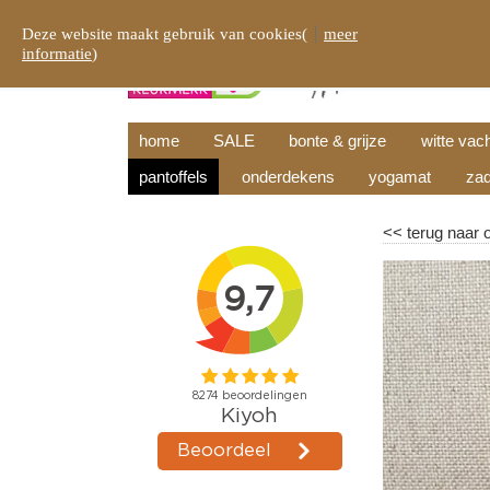
Deze website maakt gebruik van cookies(
meer
informatie
)
home
SALE
bonte & grijze
witte vac
pantoffels
onderdekens
yogamat
zad
<<
terug naar 