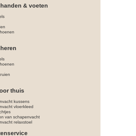
 handen & voeten
els
len
hoenen
 heren
els
hoenen
truien
oor thuis
nvacht kussens
nvacht vloerkleed
chtjes
ken van schapenvacht
vacht relaxstoel
tenservice