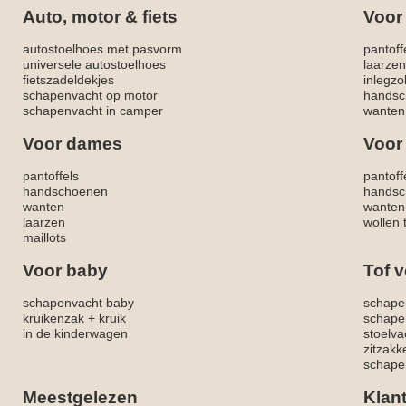
Auto, motor & fiets
Voor
autostoelhoes met pasvorm
pantoff
universele autostoelhoes
laarzen
fietszadeldekjes
inlegzo
schapenvacht op motor
handsc
schapenvacht in camper
wanten
Voor dames
Voor
pantoffels
pantoff
handschoenen
handsc
wanten
wanten
laarzen
wollen 
maillots
Voor baby
Tof v
schapenvacht baby
schape
kruikenzak + kruik
schape
in de kinderwagen
stoelva
zitzak
schapen
Meestgelezen
Klan