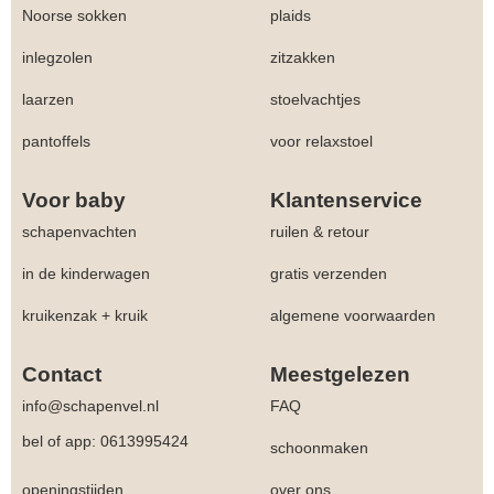
Noorse sokken
plaids
inlegzolen
zitzakken
laarzen
stoelvachtjes
pantoffels
voor relaxstoel
Voor baby
Klantenservice
schapenvachten
ruilen & retour
in de kinderwagen
gratis verzenden
kruikenzak + kruik
algemene voorwaarden
Contact
Meestgelezen
info@schapenvel.nl
FAQ
bel of app: 0613995424
schoonmaken
openingstijden
over ons