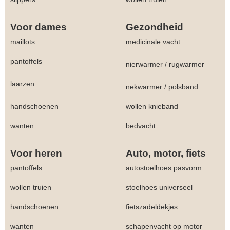
Voor dames
Gezondheid
maillots
medicinale vacht
pantoffels
nierwarmer
/
rugwarmer
laarzen
nekwarmer
/
polsband
handschoenen
wollen knieband
wanten
bedvacht
Voor heren
Auto, motor, fiets
pantoffels
autostoelhoes pasvorm
wollen truien
stoelhoes universeel
handschoenen
fietszadeldekjes
wanten
schapenvacht op motor