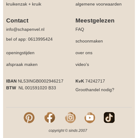
kruikenzak + kruik
algemene voorwaarden
Contact
Meestgelezen
info@schapenvel.nl
FAQ
bel of app: 0613995424
schoonmaken
openingstijden
over ons
afspraak maken
video's
IBAN
NL53INGB0002946217
KvK
74242717
BTW
NL 001591020 B33
Groothandel
nodig?
copyright © sinds 2007