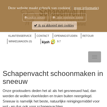
Deze website maakt gebruik van cookies(
meer informatie
)
cookie opties
later opnieuw tonen
ik ga akkoord met cookies
KLANTENSERVICE
CONTACT
OPENINGSTIJDEN
RETOUR
WINKELWAGEN (
0
)
9.7
TOGGL
NAVIG
Schapenvacht
schoonmaken in
sneeuw
Onze grootouders deden het al: als het gesneeuwd had, dan
werden de wollen vloerkleden en truien buiten neergelegd.
Sneeuw is namelijk het beste, natuurlijke reinigingsmiddel voor
wol - en dus ook voor schapenvachten.