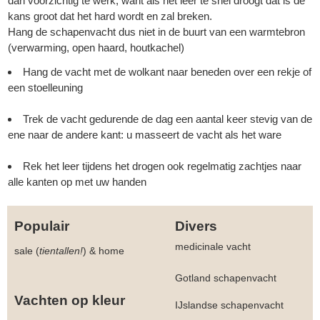
dan voorzichtig te werk, want als het leer te snel droogt dat is de
kans groot dat het hard wordt en zal breken.
Hang de schapenvacht dus niet in de buurt van een warmtebron
(verwarming, open haard, houtkachel)
Hang de vacht met de wolkant naar beneden over een rekje of
een stoelleuning
Trek de vacht gedurende de dag een aantal keer stevig van de
ene naar de andere kant: u masseert de vacht als het ware
Rek het leer tijdens het drogen ook regelmatig zachtjes naar
alle kanten op met uw handen
Populair
Divers
medicinale vacht
sale (
tientallen!
)
&
home
Gotland schapenvacht
Vachten op kleur
IJslandse schapenvacht