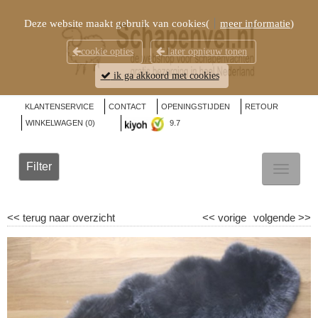
Deze website maakt gebruik van cookies(
meer informatie
)
cookie opties
later opnieuw tonen
ik ga akkoord met cookies
KLANTENSERVICE
CONTACT
OPENINGSTIJDEN
RETOUR
WINKELWAGEN (
0
)
9.7
Filter
TOGGL
NAVIG
<<
terug naar overzicht
<<
vorige
volgende
>>