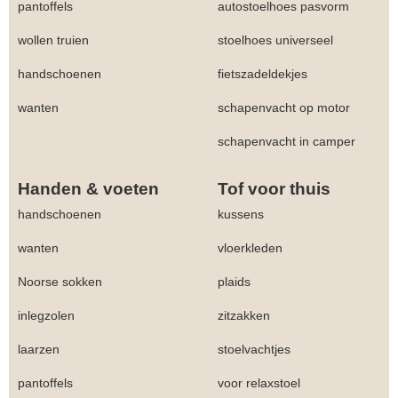
pantoffels
autostoelhoes pasvorm
wollen truien
stoelhoes universeel
handschoenen
fietszadeldekjes
wanten
schapenvacht op motor
schapenvacht in camper
Handen & voeten
Tof voor thuis
handschoenen
kussens
wanten
vloerkleden
Noorse sokken
plaids
inlegzolen
zitzakken
laarzen
stoelvachtjes
pantoffels
voor relaxstoel